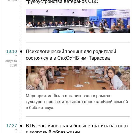
трудоустройства ветеранов СВО
18:10
Психологический тренинг для родителей
7
состоялся в в СахОУНБ им. Тарасова
августа
2026
Мероприятие было организовано в рамках
культурно-просветительского проекта «Всей семьёй
в библиотеку»
17:37
ВТБ: Россияне стали больше тратить на спорт
7
и здоровый образ жизни