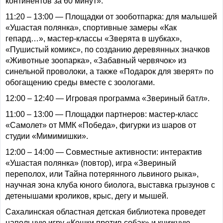
континентов за 60 минут».
11:20 – 13:00 — Площадки от зооботпарка: для малышей
«Ушастая полянка», спортивные замеры «Как
гепард…», мастер-классы «Зверята в шубках»,
«Пушистый комикс», по созданию деревянных значков
«Животные зоопарка», «Забавный червячок» из
синельной проволоки, а также «Подарок для зверят» по
обогащению среды вместе с зоологами.
12:00 – 12:40 — Игровая программа «Звериный батл».
11:00 – 13:00 — Площадки партнеров: мастер-класс
«Самолет» от ММК «Победа», фигурки из шаров от
студии «Мимимишки».
12:00 – 14:00 — Совместные активности: интерактив
«Ушастая полянка» (повтор), игра «Звериный
переполох, или Тайна потерянного львиного рыка»,
научная зона клуба юного биолога, выставка грызунов с
детенышами кроликов, крыс, дегу и мышей.
Сахалинская областная детская библиотека проведет
напольную игру «Кошки против собак» и книжную