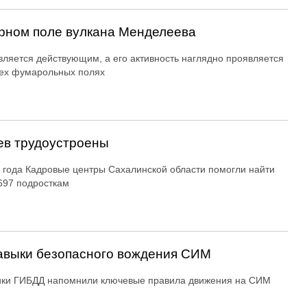
рном поле вулкана Менделеева
вляется действующим, а его активность наглядно проявляется
ех фумарольных полях
ев трудоустроены
 года Кадровые центры Сахалинской области помогли найти
697 подросткам
авыки безопасного вождения СИМ
ики ГИБДД напомнили ключевые правила движения на СИМ