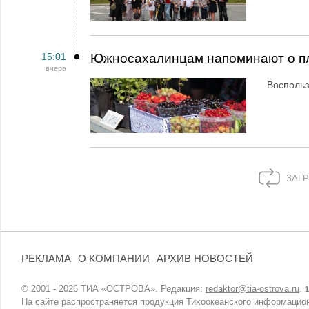
15:01
Южносахалинцам напоминают о пл
вчера
Воспольз
ЗАГР
РЕКЛАМА
О КОМПАНИИ
АРХИВ НОВОСТЕЙ
© 2001 - 2026 ТИА «ОСТРОВА». Редакция:
redaktor@tia-ostrova.ru
.
1
На сайте распространяется продукция Тихоокеанского информацион