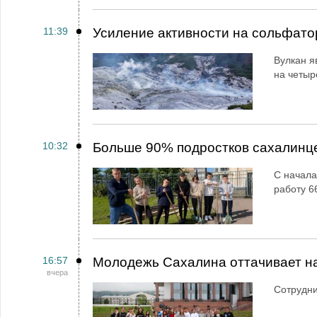
11:39
Усиление активности на сольфато
Вулкан я
на четыр
10:32
Больше 90% подростков сахалинц
С начала
работу 6
16:57
Молодежь Сахалина оттачивает н
вчера
Сотрудн