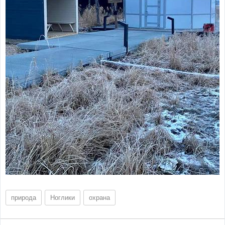
природа
Ноглики
охрана