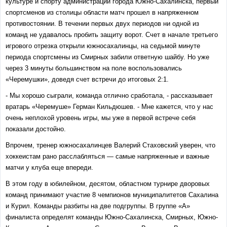
культуре и спорту администрации города Южно-Сахалинска, первый
спортсменов из столицы области матч прошел в напряженном
противостоянии. В течении первых двух периодов ни одной из
команд не удавалось пробить защиту ворот. Счет в начале третьего
игрового отрезка открыли южносахалинцы, на седьмой минуте
периода спортсмены из Смирных забили ответную шайбу. Но уже
через 3 минуты большинством на поле воспользовались
«Черемушки», доведя счет встречи до итоговых 2:1.
- Мы хорошо сыграли, команда отлично сработала, - рассказывает
вратарь «Черемуше» Герман Кильдюшев. - Мне кажется, что у нас
очень неплохой уровень игры, мы уже в первой встрече себя
показали достойно.
Впрочем, тренер южносахалинцев Валерий Стаховский уверен, что
хоккеистам рано расслабляться — самые напряженные и важные
матчи у клуба еще впереди.
В этом году в юбилейном, десятом, областном турнире дворовых
команд принимают участие 8 чемпионов муниципалитетов Сахалина
и Курил. Команды разбиты на две подгруппы. В группе «А»
финалиста определят команды Южно-Сахалинска, Смирных, Южно-