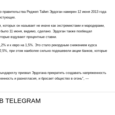
о правительства Реджеп Тайип Эрдоган намерен 12 июня 2013 года
тестующих.
 которых он называет не иначе как экстремистами и мародерами,
 и было 11 июня, видимо, сделано. Эрдоган также пообещал
оторые вздувают процентные ставки.
,2% и к евро на 1,5%. Это стало рекордным снижением курса
2,5%, при этом наиболее сильно подешевели акции банков, которые
ычдароглу призвал Эрдогана прекратить создавать напряженность
женность и разногласия, и бросает общество в огонь", —
В TELEGRAM