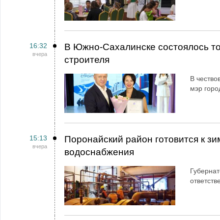
16:32
В Южно-Сахалинске состоялось т
вчера
строителя
В чество
мэр горо
15:13
Поронайский район готовится к зи
вчера
водоснабжения
Губернат
ответств