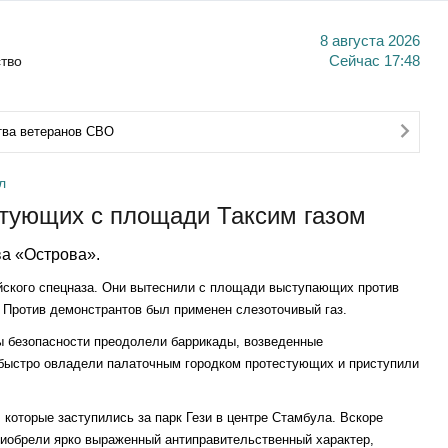
8 августа 2026
тво
Сейчас
17:48
тва ветеранов СВО
л
стующих с площади Таксим газом
а «Острова».
йского спецназа. Они вытеснили с площади выступающих против
 Против демонстрантов был применен слезоточивый газ.
ы безопасности преодолели баррикады, возведенные
 быстро овладели палаточным городком протестующих и приступили
 которые заступились за парк Гези в центре Стамбула. Вскоре
приобрели ярко выраженный антиправительственный характер,