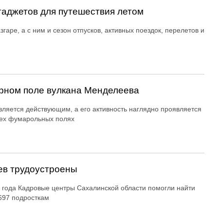
гаджетов для путешествия летом
згаре, а с ним и сезон отпусков, активных поездок, перелетов и
рном поле вулкана Менделеева
вляется действующим, а его активность наглядно проявляется
ех фумарольных полях
ев трудоустроены
 года Кадровые центры Сахалинской области помогли найти
697 подросткам