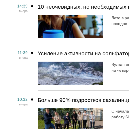
14:39
10 неочевидных, но необходимых 
вчера
Лето в ра
походов
11:39
Усиление активности на сольфато
вчера
Вулкан я
на четыр
10:32
Больше 90% подростков сахалинц
вчера
С начала
работу 6