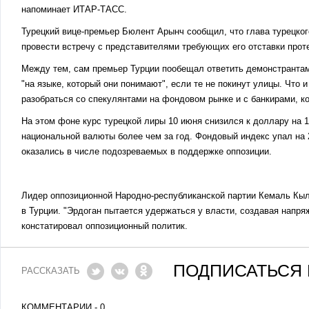
напоминает ИТАР-ТАСС.
Турецкий вице-премьер Бюлент Арынч сообщил, что глава турецког
провести встречу с представителями требующих его отставки про
Между тем, сам премьер Турции пообещал ответить демонстрантам,
"на языке, который они понимают", если те не покинут улицы. Что
разобраться со спекулянтами на фондовом рынке и с банкирами, к
На этом фоне курс турецкой лиры 10 июня снизился к доллару на 1
национальной валюты более чем за год. Фондовый индекс упал на 
оказались в числе подозреваемых в поддержке оппозиции.
Лидер оппозиционной Народно-республиканской партии Кемаль Кыл
в Турции. "Эрдоган пытается удержаться у власти, создавая напря
констатировал оппозиционный политик.
ПОДПИСАТЬСЯ 
РАССКАЗАТЬ
КОММЕНТАРИИ - 0