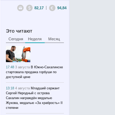
|
82,17
94,84
Это читают
Сегодня
Неделя
Месяц
17:48
3 августа
В Южно-Сахалинске
стартовала продажа горбуши по
доступной цене
13:18
4 августа
Младший сержант
Сергей Неродный с острова
Сахалин награждён медалью
Жукова, медалью «За храбрость» II
степени