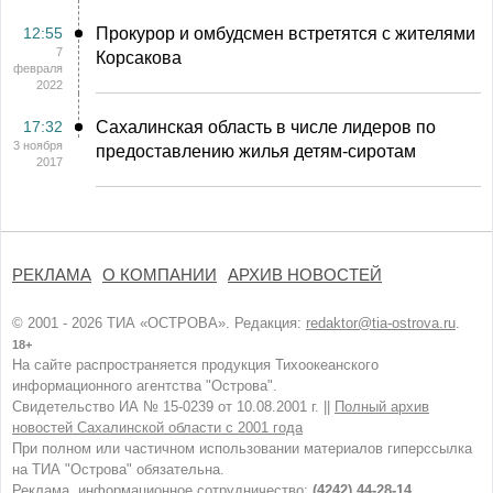
12:55
Прокурор и омбудсмен встретятся с жителями
7
Корсакова
февраля
2022
17:32
Сахалинская область в числе лидеров по
3 ноября
предоставлению жилья детям-сиротам
2017
РЕКЛАМА
О КОМПАНИИ
АРХИВ НОВОСТЕЙ
© 2001 - 2026 ТИА «ОСТРОВА». Редакция:
redaktor@tia-ostrova.ru
.
18+
На сайте распространяется продукция Тихоокеанского
информационного агентства "Острова".
Свидетельство ИА № 15-0239 от 10.08.2001 г. ||
Полный архив
новостей Сахалинской области с 2001 года
При полном или частичном использовании материалов гиперссылка
на ТИА "Острова" обязательна.
Реклама, информационное сотрудничество:
(4242) 44-28-14.