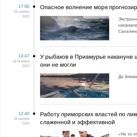
17:05
Опасное волнение моря прогнозир
28 ноября
2023
Экстренн
направле
Сахалинс
14:47
У рыбаков в Приамурье накануне 
16 октября
они не могли
2023
До ближа
12:40
Работу приморских властей по ли
26 ноября
слаженной и эффективной
2020
«Не то ч