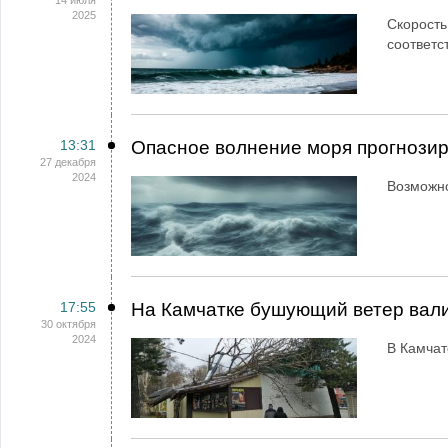
14 июля
2025
Скорость
соответс
13:31
Опасное волнение моря прогнозир
27 декабря
2024
Возможно
17:55
На Камчатке бушующий ветер вали
30 октября
2024
В Камчат