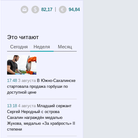
|
82,17
94,84
Это читают
Сегодня
Неделя
Месяц
17:48
3 августа
В Южно-Сахалинске
стартовала продажа горбуши по
доступной цене
13:18
4 августа
Младший сержант
Сергей Неродный с острова
Сахалин награждён медалью
Жукова, медалью «За храбрость» II
степени