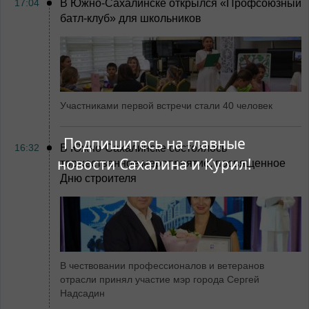
17:04
В Южно-Сахалинске открылся «Профсоюзный
батл-клуб» для школьников
Участниками первой встречи стали 40 человек
Подпишитесь на главные
16:32
В Южно-Сахалинске состоялось
новости Сахалина и Курил!
торжественное мероприятие, посвященное
Дню строителя
В чествовании профессионалов и ветеранов
отрасли принял участие мэр города Сергей
Надсадин