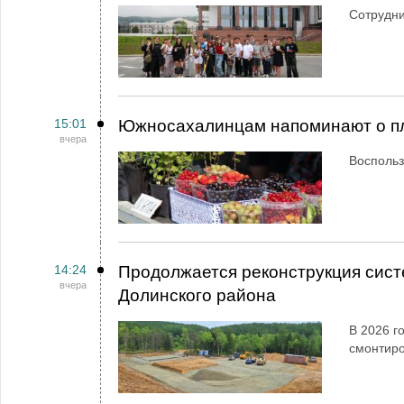
Сотрудн
15:01
Южносахалинцам напоминают о пл
вчера
Воспольз
14:24
Продолжается реконструкция сист
вчера
Долинского района
В 2026 г
смонтир