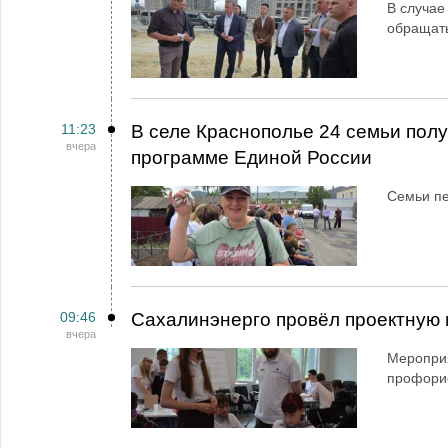
В случае
обращат
11:23
В селе Краснополье 24 семьи пол
вчера
программе Единой России
Семьи пе
09:46
Сахалинэнерго провёл проектную 
вчера
Мероприя
профори