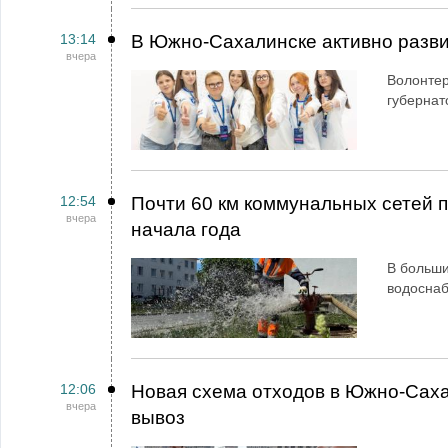
13:14
В Южно-Сахалинске активно разви
вчера
Волонтер
губернат
12:54
Почти 60 км коммунальных сетей
вчера
начала года
В больши
водосна
12:06
Новая схема отходов в Южно-Сах
вчера
вывоз