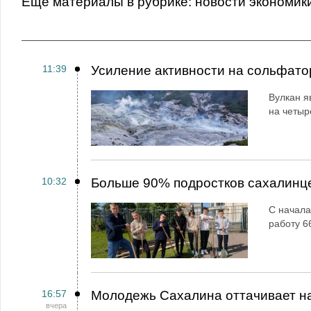
Еще материалы в рубрике:
Новости экономик
11:39
Усиление активности на сольфато
Вулкан я
на четыр
10:32
Больше 90% подростков сахалинц
С начала
работу 6
16:57
Молодежь Сахалина оттачивает н
вчера