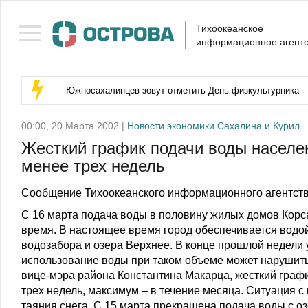
Тихоокеанское
информационное агентс
Южносахалинцев зовут отметить День физкультурника
00:00, 20 Марта 2002 |
Новости экономики Сахалина и Курил
Жесткий график подачи воды населе
менее трех недель
Сообщение Тихоокеанского информационного агентств
С 16 марта подача воды в половину жилых домов Корса
время. В настоящее время город обеспечивается водой
водозабора и озера Верхнее. В конце прошлой недели у
использование воды при таком объеме может нарушить
вице-мэра района Константина Макарца, жесткий графи
трех недель, максимум – в течение месяца. Ситуация 
таяния снега. С 15 марта прекращена подача воды с о