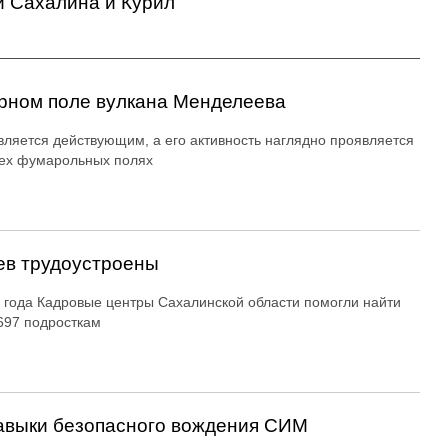
и Сахалина и Курил
рном поле вулкана Менделеева
вляется действующим, а его активность наглядно проявляется
ех фумарольных полях
ев трудоустроены
 года Кадровые центры Сахалинской области помогли найти
697 подросткам
авыки безопасного вождения СИМ