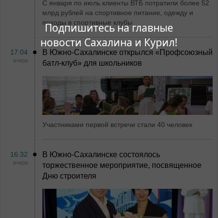
С января по июль клиенты ВТБ потратили более 52
млрд рублей на спортивное питание, одежду и
походы в спортивные клубы
Подпишитесь на главные
новости Сахалина и Курил!
17:04
В Южно-Сахалинске открылся «Профсоюзный
вчера
батл-клуб» для школьников
Участниками первой встречи стали 40 человек
16:32
В Южно-Сахалинске состоялось
вчера
торжественное мероприятие, посвященное
Дню строителя