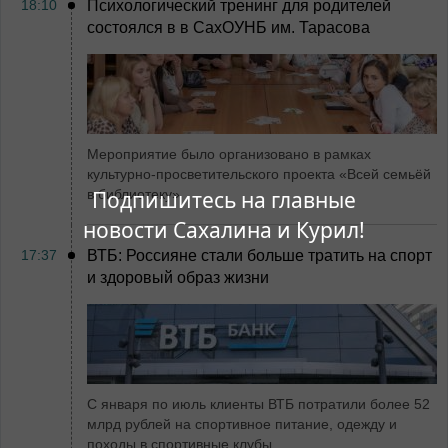
18:10
Психологический тренинг для родителей
состоялся в в СахОУНБ им. Тарасова
Мероприятие было организовано в рамках
культурно-просветительского проекта «Всей семьёй
в библиотеку»
Подпишитесь на главные
новости Сахалина и Курил!
17:37
ВТБ: Россияне стали больше тратить на спорт
и здоровый образ жизни
С января по июль клиенты ВТБ потратили более 52
млрд рублей на спортивное питание, одежду и
походы в спортивные клубы