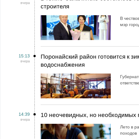
вчера
строителя
В чество
мэр горо
15:13
Поронайский район готовится к зи
вчера
водоснабжения
Губернат
ответств
14:39
10 неочевидных, но необходимых 
вчера
Лето в ра
походов