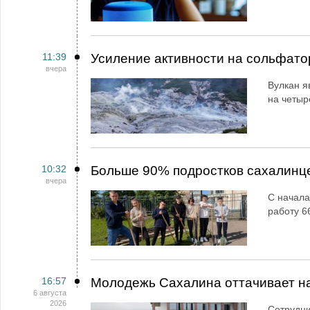
11:39
Усиление активности на сольфато
вчера
Вулкан я
на четыр
10:32
Больше 90% подростков сахалинц
вчера
С начала
работу 6
16:57
Молодежь Сахалина оттачивает н
6 августа
2026
Сотрудн