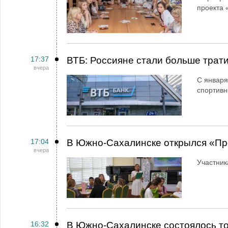
проекта 
17:37
ВТБ: Россияне стали больше трати
вчера
С января
спортивн
17:04
В Южно-Сахалинске открылся «Пр
вчера
Участник
16:32
В Южно-Сахалинске состоялось т