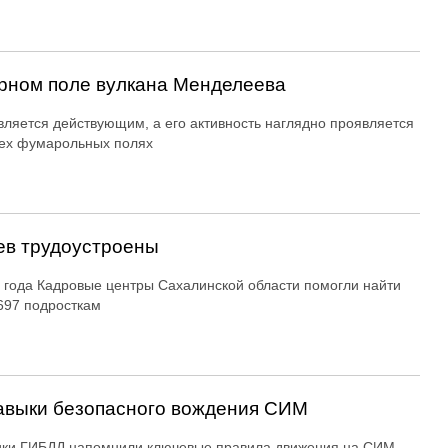
рном поле вулкана Менделеева
вляется действующим, а его активность наглядно проявляется
ех фумарольных полях
ев трудоустроены
 года Кадровые центры Сахалинской области помогли найти
697 подросткам
авыки безопасного вождения СИМ
ики ГИБДД напомнили ключевые правила движения на СИМ