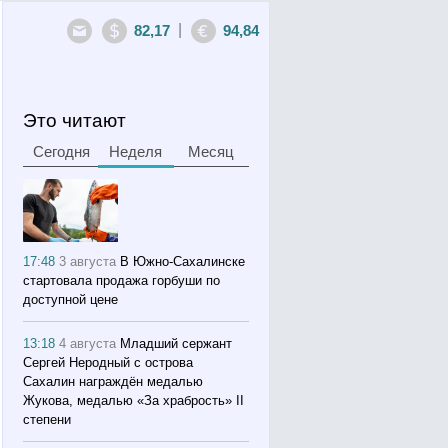
|
82,17
94,84
Это читают
Сегодня
Неделя
Месяц
17:48
3 августа
В Южно-Сахалинске
стартовала продажа горбуши по
доступной цене
13:18
4 августа
Младший сержант
Сергей Неродный с острова
Сахалин награждён медалью
Жукова, медалью «За храбрость» II
степени