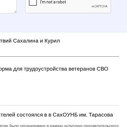
ствий Сахалина и Курил
орма для трудоустройства ветеранов СВО
ителей состоялся в в СахОУНБ им. Тарасова
тие было организовано в рамках культурно-просветительского