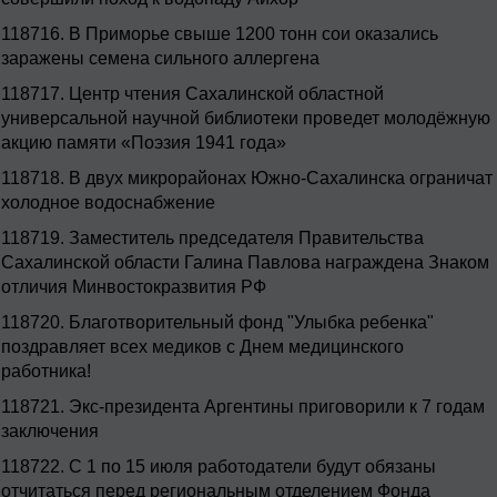
118716.
В Приморье свыше 1200 тонн сои оказались
заражены семена сильного аллергена
118717.
Центр чтения Сахалинской областной
универсальной научной библиотеки проведет молодёжную
акцию памяти «Поэзия 1941 года»
118718.
В двух микрорайонах Южно-Сахалинска ограничат
холодное водоснабжение
118719.
Заместитель председателя Правительства
Сахалинской области Галина Павлова награждена Знаком
отличия Минвостокразвития РФ
118720.
Благотворительный фонд "Улыбка ребенка"
поздравляет всех медиков с Днем медицинского
работника!
118721.
Экс-президента Аргентины приговорили к 7 годам
заключения
118722.
С 1 по 15 июля работодатели будут обязаны
отчитаться перед региональным отделением Фонда