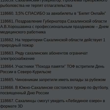
118659.
Сахалинский губернатор: Проблемы прибрежного
рыболовства не терпят отлагательства
118660.
3,5% СПАСИБО за авиабилеты в "Билет Онлайн"
118661.
Поздравление Губернатора Сахалинской области
А.В.Хорошавина с профессиональным праздником – Днем
медицинского работника
118662.
На территории Сахалинской области действует 1
природный пожар
118663.
Ряду сахалинских абонентов ограничат
электроснабжение
118664.
Участники "Похода памяти" ТОФ встретили День
России в Северо-Курильске
118665.
Чиновникам запретили иметь вклады за рубежом
118666.
В Южно-Сахалинске состоялся турнир по футболу,
посвященный Дню России
118667.
Сахалинцы смогут увидеть «Лебединое озеро» в
формате 3D