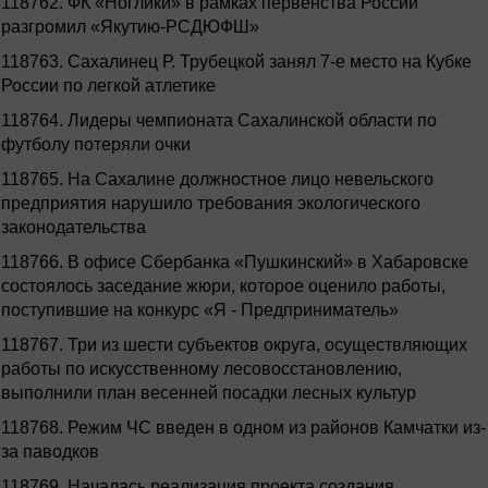
118762.
ФК «Ноглики» в рамках первенства России
разгромил «Якутию-РСДЮФШ»
118763.
Сахалинец Р. Трубецкой занял 7-е место на Кубке
России по легкой атлетике
118764.
Лидеры чемпионата Сахалинской области по
футболу потеряли очки
118765.
На Сахалине должностное лицо невельского
предприятия нарушило требования экологического
законодательства
118766.
В офисе Сбербанка «Пушкинский» в Хабаровске
состоялось заседание жюри, которое оценило работы,
поступившие на конкурс «Я - Предприниматель»
118767.
Три из шести субъектов округа, осуществляющих
работы по искусственному лесовосстановлению,
выполнили план весенней посадки лесных культур
118768.
Режим ЧС введен в одном из районов Камчатки из-
за паводков
118769.
Началась реализация проекта создания