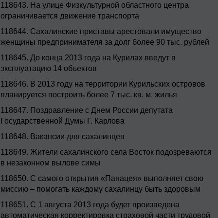
118643.
На улице Физкультурной областного центра
ограничивается движение транспорта
118644.
Сахалинские приставы арестовали имущество
женщины предпринимателя за долг более 90 тыс. рублей
118645.
До конца 2013 года на Курилах введут в
эксплуатацию 14 объектов
118646.
В 2013 году на территории Курильских островов
планируется построить более 7 тыс. кв. м. жилья
118647.
Поздравление с Днем России депутата
Государственной Думы Г. Карлова
118648.
Вакансии для сахалинцев
118649.
Жители сахалинского села Восток подозреваются
в незаконном вылове симы
118650.
С самого открытия «Панацея» выполняет свою
миссию – помогать каждому сахалинцу быть здоровым
118651.
С 1 августа 2013 года будет произведена
автоматическая корректировка страховой части трудовой