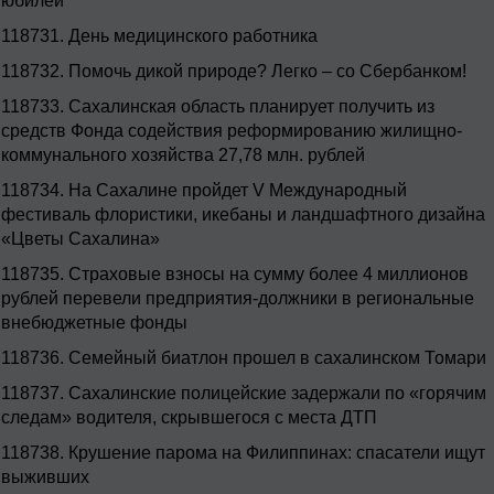
юбилей
118731.
День медицинского работника
118732.
Помочь дикой природе? Легко – со Сбербанком!
118733.
Сахалинская область планирует получить из
средств Фонда содействия реформированию жилищно-
коммунального хозяйства 27,78 млн. рублей
118734.
На Сахалине пройдет V Международный
фестиваль флористики, икебаны и ландшафтного дизайна
«Цветы Сахалина»
118735.
Страховые взносы на сумму более 4 миллионов
рублей перевели предприятия-должники в региональные
внебюджетные фонды
118736.
Семейный биатлон прошел в сахалинском Томари
118737.
Сахалинские полицейские задержали по «горячим
следам» водителя, скрывшегося с места ДТП
118738.
Крушение парома на Филиппинах: спасатели ищут
выживших