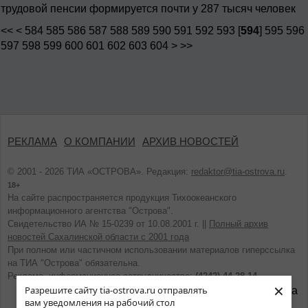
трудовой пенсии формируется почти у 287 тысяч человек
<<
<
584
585
586
587
588
589
590
591
592
593
[
594
]
595
596
597
598
599
600
601
602
603
604
>
>>
РЕКЛАМА
О КОМПАНИИ
АРХИВ НОВОСТЕЙ
© 2001 - 2026 ТИА «ОСТРОВА». Редакция:
redaktor@tia-ostrova.ru
.
18+
На сайте распространяется продукция Тихоокеанского
информационного агентства "Острова".
Свидетельство ИА № 15-0239 от 10.08.2001 г. ||
Полный архив
новостей Сахалинской области с 2001 года
При полном или частичном использовании материалов гиперссылка
на ТИА "Острова" обязательна.
Реклама, информационное сотрудничество:
(4242) 44-28-14.
×
Разрешите сайту tia-ostrova.ru отправлять
вам уведомления на рабочий стол