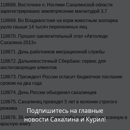
118668.
Восточнее п. Ноглики Сахалинской области
зарегистрировано землетрясение магнитудой 3,7
118669.
Во Владивостоке на корм животным зоопарка
ушло свыше 14 тысяч перепелиных яиц
118670.
Прошел заключительный этап «Автоледи
Сахалина-2013»
118671.
День работников миграционной службы
118672.
Дальневосточный Сбербанк: сервис для
англоговорящих клиентов
118673.
Президент России огласит бюджетное послание
сроком на два года
118674.
День России объединил сахалинцев
118675.
Сахалинец проведет 5 лет в колонии строгого
режима
Подпишитесь на главные
118676.
38-летний сахалинец добывал рыбу, занесенную в
новости Сахалина и Курил!
красную книгу