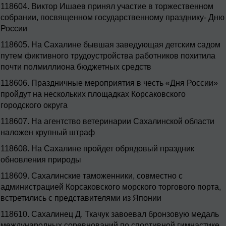
118604.
Виктор Ишаев принял участие в торжественном
собрании, посвященном государственному празднику- Дню
России
118605.
На Сахалине бывшая заведующая детским садом
путем фиктивного трудоустройства работников похитила
почти полмиллиона бюджетных средств
118606.
Праздничные мероприятия в честь «Дня России»
пройдут на нескольких площадках Корсаковского
городского округа
118607.
На агентство ветеринарии Сахалинской области
наложен крупный штраф
118608.
На Сахалине пройдет обрядовый праздник
обновления природы
118609.
Сахалинские таможенники, совместно с
администрацией Корсаковского морского торгового порта,
встретились с представителями из Японии
118610.
Сахалинец Д. Ткачук завоевал бронзовую медаль
международных соревнований по спортивной гимнастике