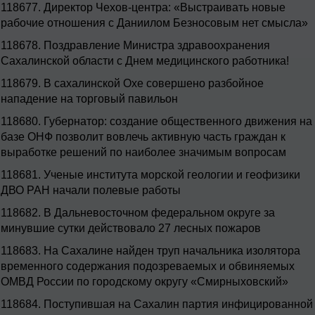
118677.
Директор Чехов-центра: «Выстраивать новые
рабочие отношения с Даниилом Безносовым нет смысла»
118678.
Поздравление Министра здравоохранения
Сахалинской области с Днем медицинского работника!
118679.
В сахалинской Охе совершено разбойное
нападение на торговый павильон
118680.
Губернатор: создание общественного движения на
базе ОНФ позволит вовлечь активную часть граждан к
выработке решений по наиболее значимым вопросам
118681.
Ученые института морской геологии и геофизики
ДВО РАН начали полевые работы
118682.
В Дальневосточном федеральном округе за
минувшие сутки действовало 27 лесных пожаров
118683.
На Сахалине найден труп начальника изолятора
временного содержания подозреваемых и обвиняемых
ОМВД России по городскому округу «Смирныховский»
118684.
Поступившая на Сахалин партия инфицированной