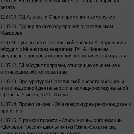
118708.
В сахалинском Холмске состоялась парусная
регата
118709.
США: власти Сирии применили химоружие
118710.
Турнир по футболу прошел в сахалинском
Макарове
118711.
Губернатор Сахалинской области А. Хорошавин
обсудил с Министром энергетики РФ А. Новаком
актуальные вопросы островной энергетической отрасли
118712.
ГД обсудит поправки, относящие опьянение к
отягчающим обстоятельствам
118713.
Прокуратурой Сахалинской области обобщены
итоги надзорной деятельности в жилищно-коммунальной
сфере за 5 месяцев 2013 года
118714.
Проект закона «Об аквакультуре» рекомендован к
принятию
118715.
В рамках проекта «Стиль жизни» организации
«Деловая Россия» школьники из Южно-Сахалинска
совершили поход к водопаду Айхор