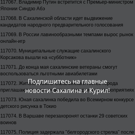
117067.
Владимир Путин встретится с Премьер-министром
Японии Синдзо Абэ
117068.
В Сахалинской области идет выдвижение
кандидатов народного предварительного голосования
117069.
В России лавинообразными темпами вырос рынок
онлайн-игр
117070.
Муниципальные служащие сахалинского
Корсакова вышли на «субботник»
117071.
До конца мая сахалинские ветераны смогут
воспользоваться льготными авиабилетами
Подпишитесь на главные
117072.
Жителей Южно-Сахалинска и гостей города
новости Сахалина и Курил!
приглашают принять участие в праздничных мероприятиях
117073.
Юная сахалинка победила во Всемирном конкурсе
детского рисунка в Токио
117074.
В Варшаве перезахоронят останки 29 советских
воинов
117075.
Полиция задержала "белгородского стрелка" после