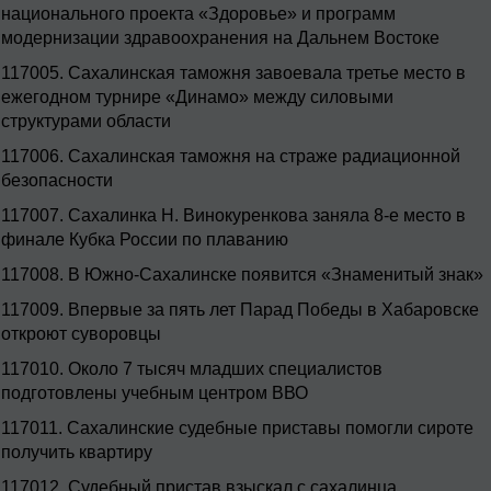
национального проекта «Здоровье» и программ
модернизации здравоохранения на Дальнем Востоке
117005.
Сахалинская таможня завоевала третье место в
ежегодном турнире «Динамо» между силовыми
структурами области
117006.
Сахалинская таможня на страже радиационной
безопасности
117007.
Сахалинка Н. Винокуренкова заняла 8-е место в
финале Кубка России по плаванию
117008.
В Южно-Сахалинске появится «Знаменитый знак»
117009.
Впервые за пять лет Парад Победы в Хабаровске
откроют суворовцы
117010.
Около 7 тысяч младших специалистов
подготовлены учебным центром ВВО
117011.
Сахалинские судебные приставы помогли сироте
получить квартиру
117012.
Судебный пристав взыскал с сахалинца