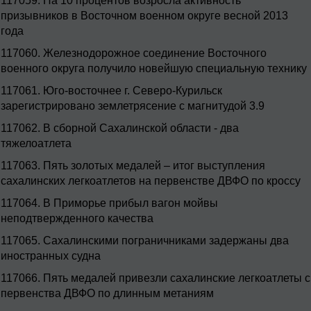
117059.
На 10 процентов возросла активность
призывников в Восточном военном округе весной 2013
года
117060.
Железнодорожное соединение Восточного
военного округа получило новейшую специальную технику
117061.
Юго-восточнее г. Северо-Курильск
зарегистрировано землетрясение с магнитудой 3.9
117062.
В сборной Сахалинской области - два
тяжелоатлета
117063.
Пять золотых медалей – итог выступления
сахалинских легкоатлетов на первенстве ДВФО по кроссу
117064.
В Приморье прибыл вагон мойвы
неподтвержденного качества
117065.
Сахалинскими пограничниками задержаны два
иностранных судна
117066.
Пять медалей привезли сахалинские легкоатлеты с
первенства ДВФО по длинным метаниям