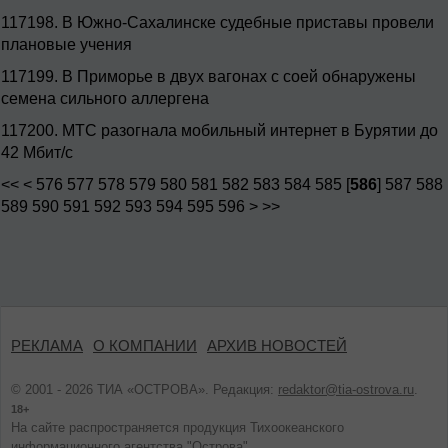
117198.
В Южно-Сахалинске судебные приставы провели
плановые учения
117199.
В Приморье в двух вагонах с соей обнаружены
семена сильного аллергена
117200.
МТС разогнала мобильный интернет в Бурятии до
42 Мбит/с
<<
<
576
577
578
579
580
581
582
583
584
585
[
586
]
587
588
589
590
591
592
593
594
595
596
>
>>
РЕКЛАМА
О КОМПАНИИ
АРХИВ НОВОСТЕЙ
© 2001 - 2026 ТИА «ОСТРОВА». Редакция:
redaktor@tia-ostrova.ru
.
18+
На сайте распространяется продукция Тихоокеанского
информационного агентства "Острова".