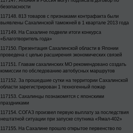
117147.
Япония и Россия могут подписать договор по
безопасности
117148.
813 товаров с признаками контрафакта были
выявлены Сахалинской таможней в 1 квартале 2013 года
117149.
На Сахалине подвели итоги конкурса
«Благотворитель года»
117150.
Презентация Сахалинской области в Японии
проведена с целью расширения экономических связей
117151.
Главам сахалинских МО рекомендовано создать
комиссии по обследованию автобусных маршрутов
117152.
За прошедшие сутки на территории Сахалинской
области зарегистрирован 1 техногенный пожар
117153.
Сахалинцы познакомятся с японскими
праздниками
117154.
СОГАЗ произвел первую выплату за последствия
нештатной ситуации при запуске спутника «Ямал-402»
117155.
На Сахалине прошло открытое первенство по