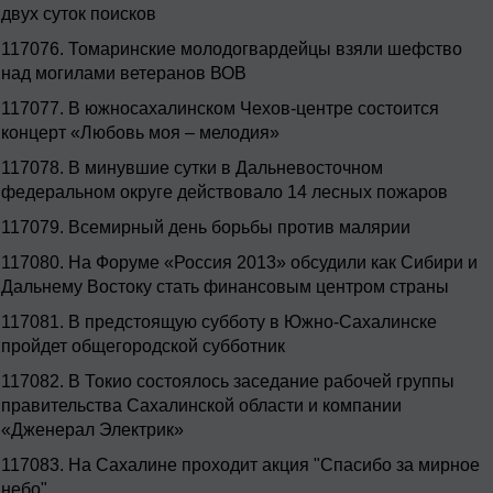
двух суток поисков
117076.
Томаринские молодогвардейцы взяли шефство
над могилами ветеранов ВОВ
117077.
В южносахалинском Чехов-центре состоится
концерт «Любовь моя – мелодия»
117078.
В минувшие сутки в Дальневосточном
федеральном округе действовало 14 лесных пожаров
117079.
Всемирный день борьбы против малярии
117080.
На Форуме «Россия 2013» обсудили как Сибири и
Дальнему Востоку стать финансовым центром страны
117081.
В предстоящую субботу в Южно-Сахалинске
пройдет общегородской субботник
117082.
В Токио состоялось заседание рабочей группы
правительства Сахалинской области и компании
«Дженерал Электрик»
117083.
На Сахалине проходит акция "Спасибо за мирное
небо"