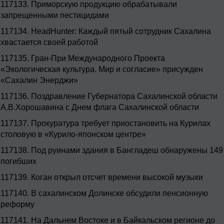
117133.
Приморскую продукцию обрабатывали
запрещенными пестицидами
117134.
HeadHunter: Каждый пятый сотрудник Сахалина
хвастается своей работой
117135.
Гран-При Международного Проекта
«Экологическая культура. Мир и согласие» присужден
«Сахалин Энерджи»
117136.
Поздравление Губернатора Сахалинской области
А.В.Хорошавина с Днем флага Сахалинской области
117137.
Прокуратура требует приостановить на Курилах
столовую в «Курило-японском центре»
117138.
Под руинами здания в Бангладеш обнаружены 149
погибших
117139.
Коган открыл отсчет времени высокой музыки
117140.
В сахалинском Долинске обсудили пенсионную
реформу
117141.
На Дальнем Востоке и в Байкальском регионе до