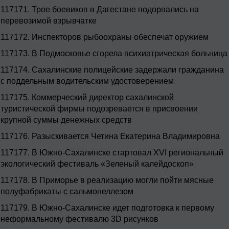
117171.
Трое боевиков в Дагестане подорвались на
перевозимой взрывчатке
117172.
Инспекторов рыбоохраны обеспечат оружием
117173.
В Подмосковье сгорела психиатрическая больница
117174.
Сахалинские полицейские задержали гражданина
с поддельным водительским удостоверением
117175.
Коммерческий директор сахалинской
туристической фирмы подозревается в присвоении
крупной суммы денежных средств
117176.
Разыскивается Четина Екатерина Владимировна
117177.
В Южно-Сахалинске стартовал XVI региональный
экологический фестиваль «Зеленый калейдоскоп»
117178.
В Приморье в реализацию могли пойти мясные
полуфабрикаты с сальмонеллезом
117179.
В Южно-Сахалинске идет подготовка к первому
неформальному фестивалю 3D рисунков