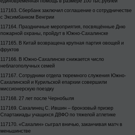
единовременная помощь в размере 100 тыс.рублей
117163.
Сбербанк заключил соглашение о сотрудничестве
с Эксимбанком Венгрии
117164.
Праздничные мероприятия, посвящённые Дню
пожарной охраны, пройдут в Южно-Сахалинске
117165.
В Китай возвращена крупная партия овощей и
фруктов
117166.
В Южно-Сахалинске снижается число
неблагополучных семей
117167.
Сотрудники отдела тюремного служения Южно-
Сахалинской и Курильской епархии совершили
миссионерскую поездку
117168.
27 лет после Чернобыля
117169.
Сахалинец С. Ившин – бронзовый призер
Спартакиады учащихся ДВФО по тяжелой атлетике
117170.
«Сахалин» сыграл вничью, заканчивая матч в
меньшинстве