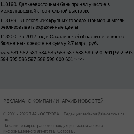
118198.
Дальневосточный банк принял участие в
международной строительной выставке
118199.
В нескольких крупных городах Приморья могли
реализовывать зараженные цветы
118200.
За 2012 год в Сахалинской области не освоено
бюджетных средств на сумму 2,7 млрд. руб.
<<
<
581
582
583
584
585
586
587
588
589
590
[
591
]
592
593
594
595
596
597
598
599
600
601
>
>>
РЕКЛАМА
О КОМПАНИИ
АРХИВ НОВОСТЕЙ
© 2001 - 2026 ТИА «ОСТРОВА». Редакция:
redaktor@tia-ostrova.ru
.
18+
На сайте распространяется продукция Тихоокеанского
информационного агентства "Острова".