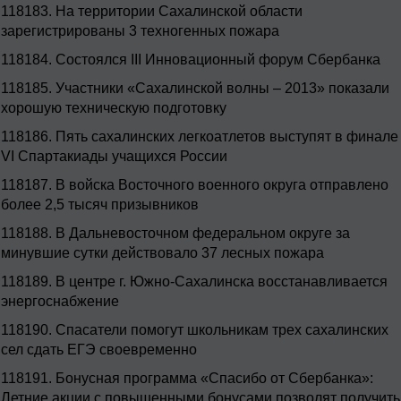
118183.
На территории Сахалинской области
зарегистрированы 3 техногенных пожара
118184.
Состоялся III Инновационный форум Сбербанка
118185.
Участники «Сахалинской волны – 2013» показали
хорошую техническую подготовку
118186.
Пять сахалинских легкоатлетов выступят в финале
VI Спартакиады учащихся России
118187.
В войска Восточного военного округа отправлено
более 2,5 тысяч призывников
118188.
В Дальневосточном федеральном округе за
минувшие сутки действовало 37 лесных пожара
118189.
В центре г. Южно-Сахалинска восстанавливается
энергоснабжение
118190.
Спасатели помогут школьникам трех сахалинских
сел сдать ЕГЭ своевременно
118191.
Бонусная программа «Спасибо от Сбербанка»:
Летние акции с повышенными бонусами позволят получить