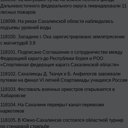
Дальневосточного федерального округа ликвидировали 11
лесных пожаров
118099.
На реках Сахалинской области наблюдались
подъемы уровней воды
118100.
Западнее г. Оха зарегистрировано землетрясение
с магнитудой 3.9
118101.
Подписано Соглашение о сотрудничестве между
Федерацией каратэ-до Республики Корея и РОО
«Спортивная федерация каратэ Сахалинской области»
118102.
Сахалинцы Д. Ткачук и Б. Анфилогов завоевали
путевки на финал VI летней Спартакиады учащихся России
118103.
Фестиваль военных оркестров открывается в
Хабаровске
118104.
На Сахалине перекрыт канал перевозки
наркотиков
118105.
В Южно-Сахалинске состоялся областной турнир
по стендовой стрельбе