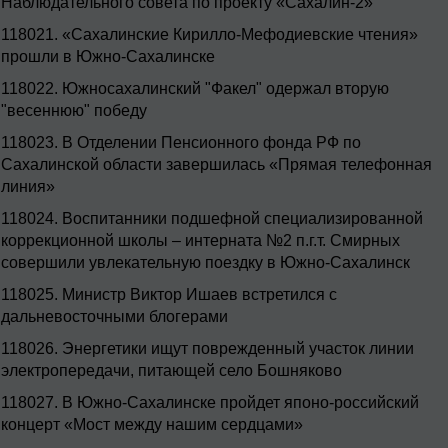
Наблюдательного совета по проекту «Сахалин-2»
118021.
«Сахалинские Кирилло-Мефодиевские чтения»
прошли в Южно-Сахалинске
118022.
Южносахалинский "Факел" одержал вторую
"весеннюю" победу
118023.
В Отделении Пенсионного фонда РФ по
Сахалинской области завершилась «Прямая телефонная
линия»
118024.
Воспитанники подшефной специализированной
коррекционной школы – интерната №2 п.г.т. Смирных
совершили увлекательную поездку в Южно-Сахалинск
118025.
Министр Виктор Ишаев встретился с
дальневосточными блогерами
118026.
Энергетики ищут поврежденный участок линии
электропередачи, питающей село Бошняково
118027.
В Южно-Сахалинске пройдет японо-российский
концерт «Мост между нашим сердцами»