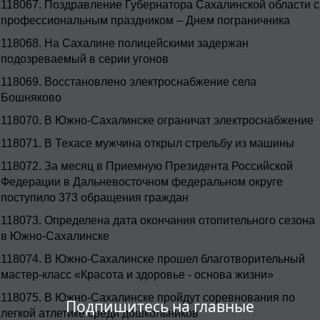
118067.
Поздравление Губернатора Сахалинской области с
профессиональным праздником – Днем пограничника
118068.
На Сахалине полицейскими задержан
подозреваемый в серии угонов
118069.
Восстановлено электроснабжение села
Бошняково
118070.
В Южно-Сахалинске ограничат электроснабжение
118071.
В Техасе мужчина открыл стрельбу из машины
118072.
За месяц в Приемную Президента Российской
Федерации в Дальневосточном федеральном округе
поступило 373 обращения граждан
118073.
Определена дата окончания отопительного сезона
в Южно-Сахалинске
118074.
В Южно-Сахалинске прошел благотворительный
мастер-класс «Красота и здоровье - основа жизни»
118075.
В Южно-Сахалинске пройдут соревнования по
Подпишитесь на главные
легкой атлетике среди дошкольников