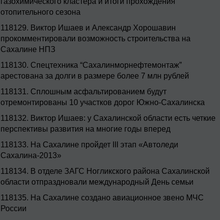
газохимического кластера и итоги прохождения
отопительного сезона
118129.
Виктор Ишаев и Александр Хорошавин
прокомментировали возможность строительства на
Сахалине НПЗ
118130.
Спецтехника “Сахалинморнефтемонтаж”
арестована за долги в размере более 7 млн рублей
118131.
Сплошным асфальтированием будут
отремонтированы 10 участков дорог Южно-Сахалинска
118132.
Виктор Ишаев: у Сахалинской области есть четкие
перспективы развития на многие годы вперед
118133.
На Сахалине пройдет III этап «Автоледи
Сахалина-2013»
118134.
В отделе ЗАГС Ногликского района Сахалинской
области отпраздновали международный День семьи
118135.
На Сахалине создано авиационное звено МЧС
России