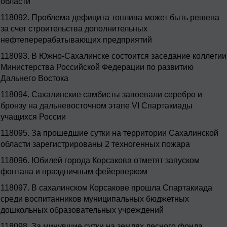
области
118092.
Проблема дефицита топлива может быть решена
за счет строительства дополнительных
нефтеперерабатывающих предприятий
118093.
В Южно-Сахалинске состоится заседание коллегии
Министерства Российской Федерации по развитию
Дальнего Востока
118094.
Сахалинские самбисты завоевали серебро и
бронзу на дальневосточном этапе VI Спартакиады
учащихся России
118095.
За прошедшие сутки на территории Сахалинской
области зарегистрированы 2 техногенных пожара
118096.
Юбилей города Корсакова отметят запуском
фонтана и праздничным фейерверком
118097.
В сахалинском Корсакове прошла Спартакиада
среди воспитанников муниципальных бюджетных
дошкольных образовательных учреждений
118098.
За минувшие сутки на землях лесного фонда