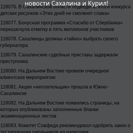
новости Сахалина и Курил!
118076.
В Сахалинской области подведены итоги конкурса
детских рисунков «Этих дней не смолкнет слава»
118077.
Бонусная программа «Спасибо от Сбербанка»
перешагнула отметку в пять миллионов участников
118078.
Сахалинцы должны «тайно» выбрать своего
губернатора
118079.
Сахалинские судебные приставы задержали
преступника
118080.
На Дальнем Востоке провели очередное
клиентское мероприятие
118081.
Акция «неплательщик» прошла в Южно-
Сахалинске
118082.
На Дальнем Востоке появились страницы, на
которых опубликованы заполненные бланки
экзаменационных листов
118083.
Комитет Совфеда рекомендовал одобрить закон о
тестировании школьников на наркотики