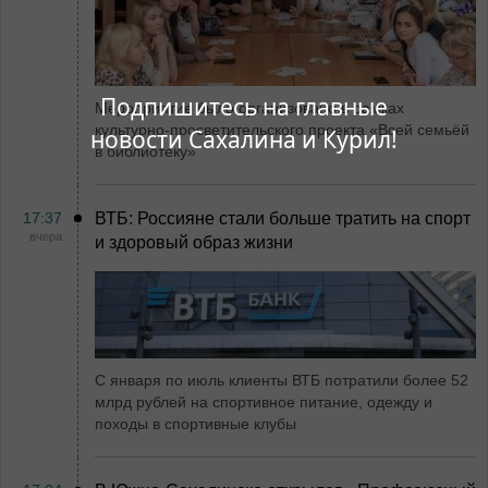
Подпишитесь на главные
Мероприятие было организовано в рамках
культурно-просветительского проекта «Всей семьёй
новости Сахалина и Курил!
в библиотеку»
17:37
ВТБ: Россияне стали больше тратить на спорт
вчера
и здоровый образ жизни
С января по июль клиенты ВТБ потратили более 52
млрд рублей на спортивное питание, одежду и
походы в спортивные клубы