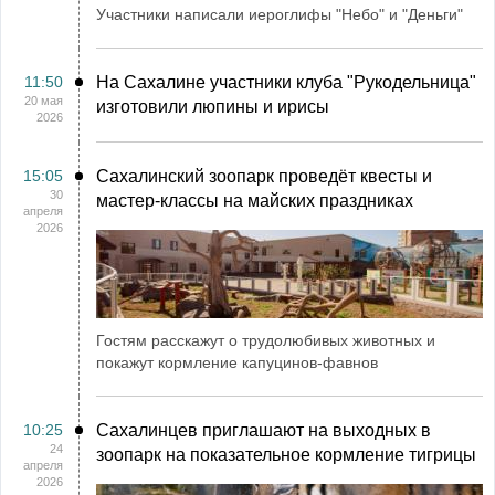
Участники написали иероглифы "Небо" и "Деньги"
11:50
На Сахалине участники клуба "Рукодельница"
20 мая
изготовили люпины и ирисы
2026
15:05
Сахалинский зоопарк проведёт квесты и
30
мастер-классы на майских праздниках
апреля
2026
Гостям расскажут о трудолюбивых животных и
покажут кормление капуцинов-фавнов
10:25
Сахалинцев приглашают на выходных в
24
зоопарк на показательное кормление тигрицы
апреля
2026