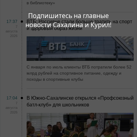
в библиотеку»
Подпишитесь на главные
17:37
ВТБ: Россияне стали больше тратить на спорт
новости Сахалина и Курил!
7
и здоровый образ жизни
августа
2026
С января по июль клиенты ВТБ потратили более 52
млрд рублей на спортивное питание, одежду и
походы в спортивные клубы
17:04
В Южно-Сахалинске открылся «Профсоюзный
7
батл-клуб» для школьников
августа
2026