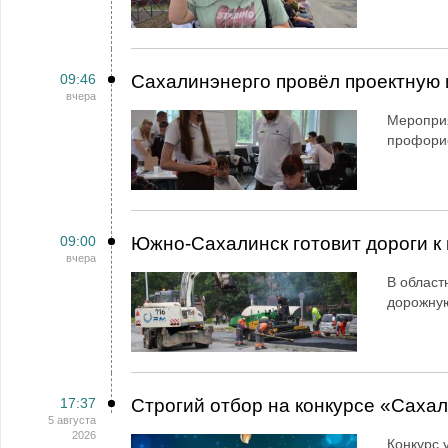
09:46
Сахалинэнерго провёл проектную 
вчера
Мероприя
профори
09:00
Южно-Сахалинск готовит дороги к 
вчера
В област
дорожную
17:37
Строгий отбор на конкурсе «Саха
5 августа
2026
Конкурс 