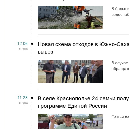
В больши
водосна
12:06
Новая схема отходов в Южно-Сах
вчера
вывоз
В случае
обращат
11:23
В селе Краснополье 24 семьи пол
вчера
программе Единой России
Семьи пе