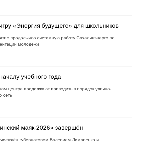
игру «Энергия будущего» для школьников
тие продолжило системную работу Сахалинэнерго по
ентации молодежи
началу учебного года
ном центре продолжают приводить в порядок улично-
 сеть
линский маяк‑2026» завершён
учреждён губернатором Валерием Лимаренко и