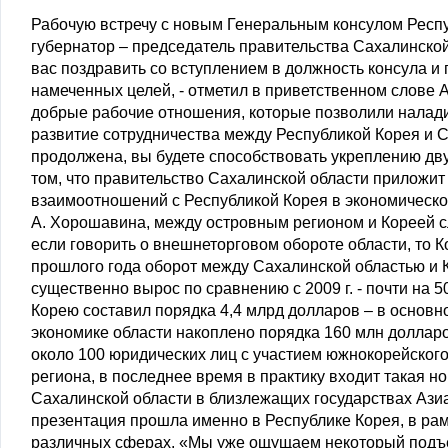
Рабочую встречу с новым Генеральным консулом Респуб
губернатор – председатель правительства Сахалинско
вас поздравить со вступлением в должность консула и
намеченных целей, - отметил в приветственном слове
добрые рабочие отношения, которые позволили налади
развитие сотрудничества между Республикой Корея и С
продолжена, вы будете способствовать укреплению дву
том, что правительство Сахалинской области приложи
взаимоотношений с Республикой Корея в экономической
А. Хорошавина, между островным регионом и Кореей 
если говорить о внешнеторговом обороте области, то К
прошлого года оборот между Сахалинской областью и К
существенно вырос по сравнению с 2009 г. - почти на 5
Корею составил порядка 4,4 млрд долларов – в основно
экономике области накоплено порядка 160 млн доллар
около 100 юридических лиц с участием южнокорейского 
региона, в последнее время в практику входит такая н
Сахалинской области в близлежащих государствах Азиа
презентация прошла именно в Республике Корея, в ра
различных сферах. «Мы уже ощущаем некоторый подъе