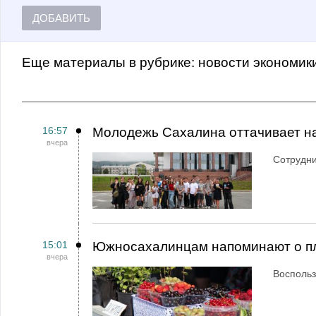
ДОБАВИТЬ
Еще материалы в рубрике:
Новости экономик
16:57
Молодежь Сахалина оттачивает н
вчера
Сотрудн
15:01
Южносахалинцам напоминают о пл
вчера
Воспольз