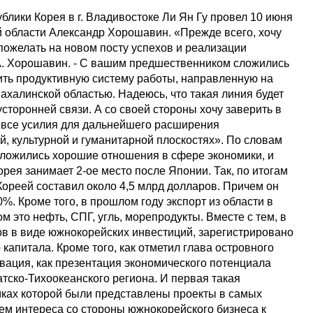
лики Корея в г. Владивостоке Ли Ян Гу провел 10 июня
й области Александр Хорошавин. «Прежде всего, хочу
 пожелать на новом посту успехов и реализации
 А. Хорошавин. - С вашим предшественником сложились
ть продуктивную систему работы, направленную на
ахалинской областью. Надеюсь, что такая линия будет
сторонней связи. А со своей стороны хочу заверить в
т все усилия для дальнейшего расширения
, культурной и гуманитарной плоскостях». По словам
сложились хорошие отношения в сфере экономики, и
орея занимает 2-ое место после Японии. Так, по итогам
ореей составил около 4,5 млрд долларов. Причем он
0%. Кроме того, в прошлом году экспорт из области в
м это нефть, СПГ, угль, морепродукты. Вместе с тем, в
ов в виде южнокорейских инвестиций, зарегистрировано
капитала. Кроме того, как отметил глава островного
овация, как презентация экономического потенциала
тско-Тихоокеанского региона. И первая такая
мках которой были представлены проекты в самых
м интереса со стороны южнокорейского бизнеса к