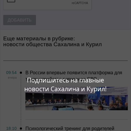
ДОБАВИТЬ
Еще материалы в рубрике:
Новости общества Сахалина и Курил
09:54
В России впервые появится платформа для
вчера
Подпишитесь на главные
трудоустройства ветеранов СВО
новости Сахалина и Курил!
18:10
Психологический тренинг для родителей