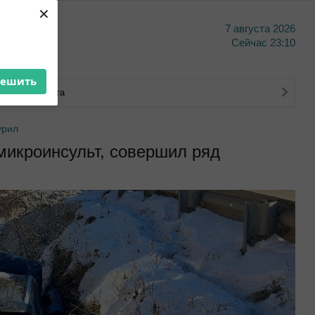
×
7 августа 2026
тво
Сейчас
23:10
решить
ковского счета
урил
микроинсульт, совершил ряд