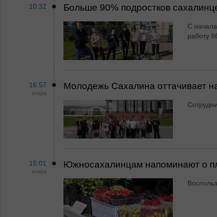
10:32
Больше 90% подростков сахалинц
С начала
работу 6
16:57
Молодежь Сахалина оттачивает н
вчера
Сотрудн
15:01
Южносахалинцам напоминают о пл
вчера
Воспольз