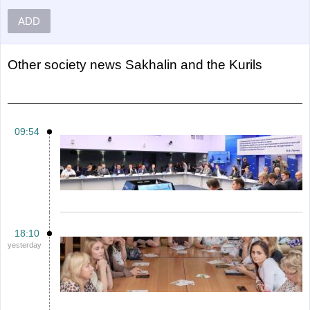
ADD
Other
Society news Sakhalin and the Kurils
09:54
18:10
yesterday