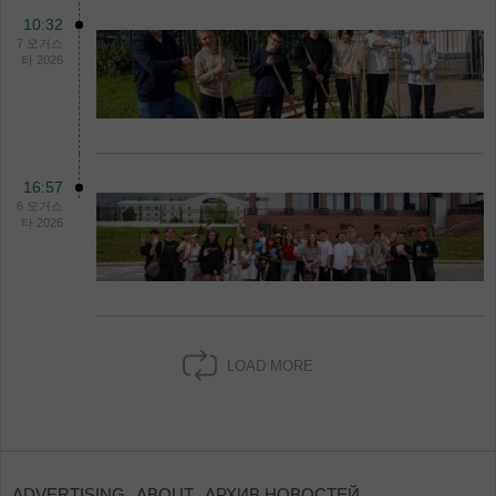
10:32
7 오거스
타 2026
16:57
6 오거스
타 2026
LOAD MORE
ADVERTISING
ABOUT
АРХИВ НОВОСТЕЙ