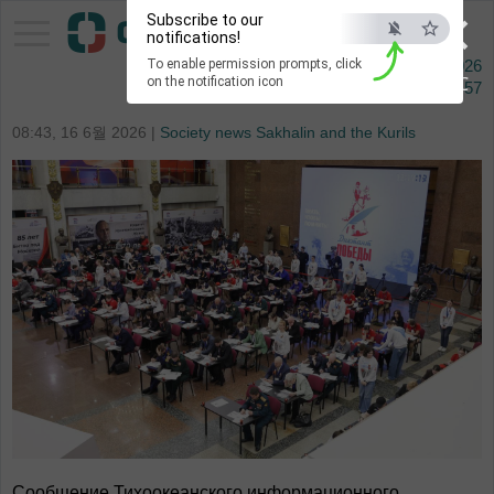
×
Subscribe to our
Pacific Information Agency
notifications!
To enable permission prompts, click
9 오거스타 2026
ESC
on the notification icon
Сейчас
00:57
08:43, 16 6월 2026 |
Society news Sakhalin and the Kurils
Сообщение Тихоокеанского информационного