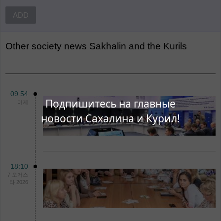
ADD
Other
Society news Sakhalin and the Kurils
09:54
Подпишитесь на главные
어제
новости Сахалина и Курил!
18:10
7 오거스
타 2026