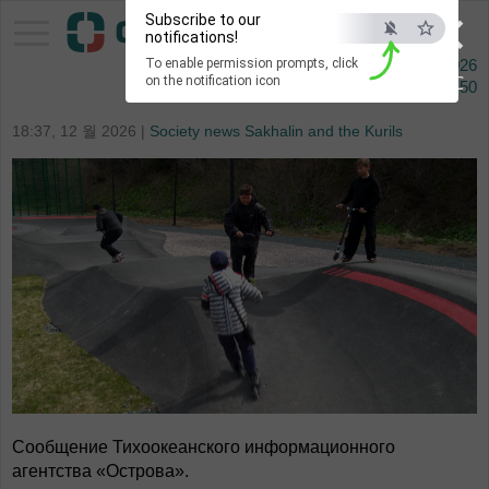
×
Subscribe to our
Pacific Information Agency
notifications!
To enable permission prompts, click
10 오거스타 2026
ESC
on the notification icon
Сейчас
12:50
18:37, 12 월 2026 |
Society news Sakhalin and the Kurils
Сообщение Тихоокеанского информационного
агентства «Острова».