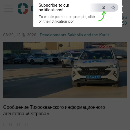
×
Subscribe to our
Pacific Information Agency
notifications!
To enable permission prompts, click
7 오거스타 2026
ESC
on the notification icon
Сейчас
00:59
08:29, 12 월 2026 |
Developments Sakhalin and the Kurils
Сообщение Тихоокеанского информационного
агентства «Острова».