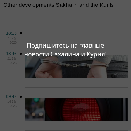
Other
Developments Sakhalin and the Kurils
18:13
21 7월
2026
Подпишитесь на главные
новости Сахалина и Курил!
13:46
21 7월
2026
09:47
14 7월
2026