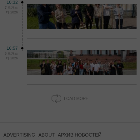
10:32
7 오거스
타 2026
16:57
6 오거스
타 2026
LOAD MORE
ADVERTISING
ABOUT
АРХИВ НОВОСТЕЙ