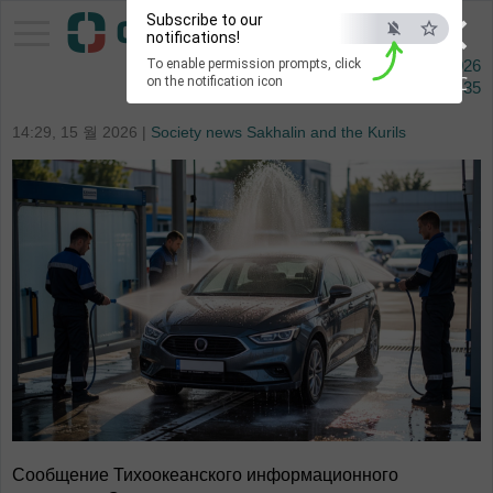
×
Subscribe to our
Pacific Information Agency
notifications!
To enable permission prompts, click
9 오거스타 2026
ESC
on the notification icon
Сейчас
12:35
14:29, 15 월 2026 |
Society news Sakhalin and the Kurils
Сообщение Тихоокеанского информационного