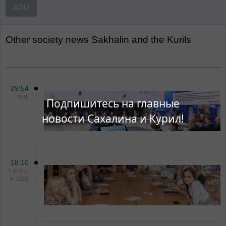
ADD
Other
Society news Sakhalin and the Kurils
09:54
어제
Подпишитесь на главные
новости Сахалина и Курил!
18:10
7 오거스
타 2026