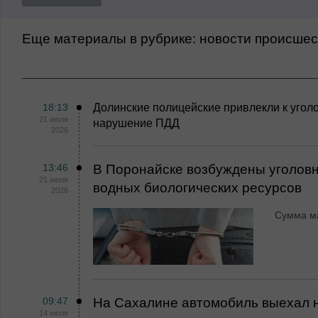
Еще материалы в рубрике:
Новости происше
18:13
Долинские полицейские привлекли к уголо
21 июля
нарушение ПДД
2026
13:46
В Поронайске возбуждены уголовн
21 июля
водных биологических ресурсов
2026
Сумма ма
09:47
На Сахалине автомобиль выехал 
14 июля