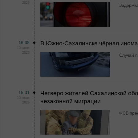
2026
Задержка
16:38
В Южно-Сахалинске чёрная иномар
10 июля
2026
Случай п
15:31
Четверо жителей Сахалинской обл
10 июля
незаконной миграции
2026
ФСБ прес