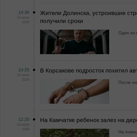
14:36
Жители Долинска, устроившие стре
10 июля
получили сроки
2026
Один из 
13:25
В Корсакове подросток похитил а
10 июля
2026
После он
12:20
На Камчатке ребенок залез на дер
10 июля
2026
На помо