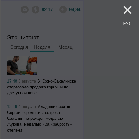
×
|
82,17
94,84
ESC
Это читают
Сегодня
Неделя
Месяц
17:48
3 августа
В Южно-Сахалинске
стартовала продажа горбуши по
доступной цене
13:18
4 августа
Младший сержант
Сергей Неродный с острова
Сахалин награждён медалью
Жукова, медалью «За храбрость» II
степени