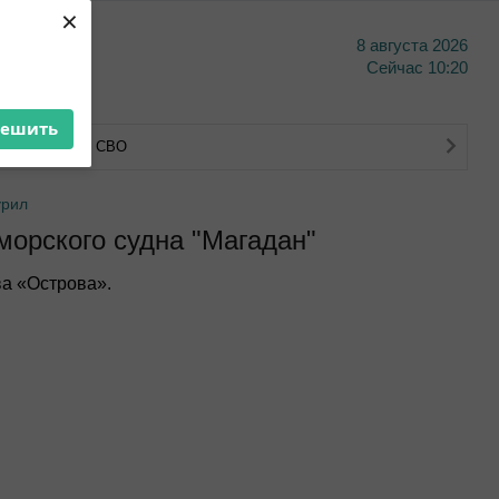
×
8 августа 2026
тво
Сейчас
10:20
решить
тва ветеранов СВО
урил
морского судна "Магадан"
а «Острова».