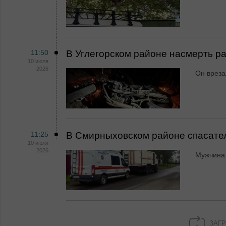
11:50
В Углегорском районе насмерть р
10 июля
2026
Он вреза
11:25
В Смирныховском районе спасате
10 июля
2026
Мужчина 
ЗАГР