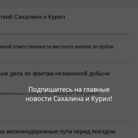
ствий Сахалина и Курил
вной ответственности местного жителя за грубое
ые дела по фактам незаконной добычи
Подпишитесь на главные
териального ущерба составила 467 500 рублей
новости Сахалина и Курил!
на железнодорожные пути перед поездом