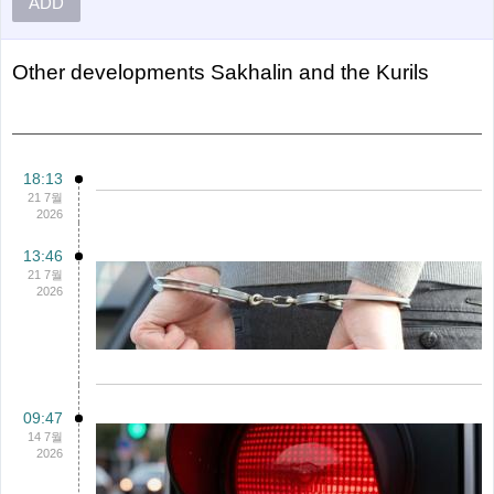
ADD
Other
Developments Sakhalin and the Kurils
18:13
21 7월
2026
13:46
21 7월
2026
09:47
14 7월
2026