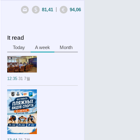
|
81,41
94,06
It read
Today
A week
Month
12:35
31 7월