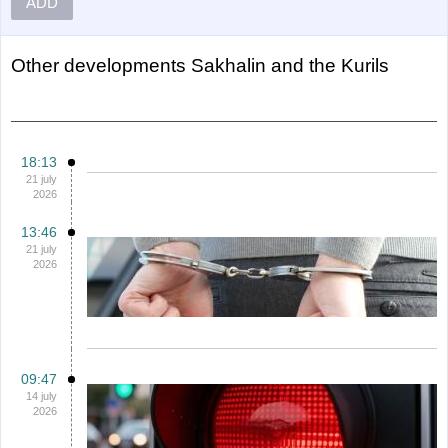
ADD
Other
Developments Sakhalin and the Kurils
18:13
21 july
2026
13:46
21 july
2026
09:47
14 july
2026