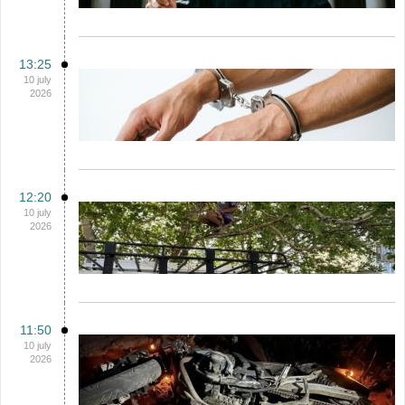
13:25
10 july
2026
12:20
10 july
2026
11:50
10 july
2026