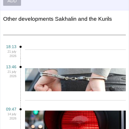
ADD
Other
Developments Sakhalin and the Kurils
18:13
21 july
2026
13:46
21 july
2026
09:47
14 july
2026