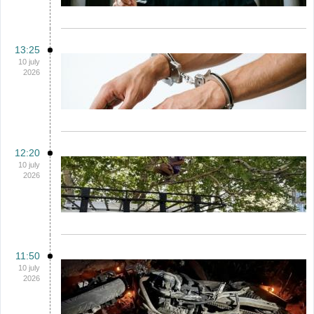
13:25
10 july
2026
12:20
10 july
2026
11:50
10 july
2026