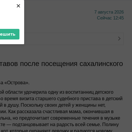
×
7 августа 2026
тво
Сейчас
12:45
решить
тавов после посещения сахалинского
а «Острова».
й области удочерила одну из воспитанниц детского
 время визита старшего судебного пристава в детский
й в душу. Поскольку своих детей у женщины нет,
ии. Как рассказала счастливая мама, окончившая в
льна, но предпочитает современные течения в музыке
сте — подтанцовывает на радость всей семье. Полину
кот, которые охраняют девочку и радуются новому