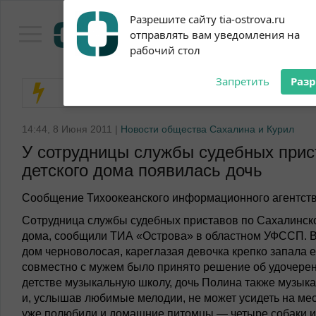
Subscribe to our
Разрешите сайту tia-ostrova.ru
notifications!
Тихоокеанское
отправлять вам уведомления на
To enable permission prompts, click
информационное агентс
рабочий стол
on the notification icon
Запретить
Раз
Южносахалинцев зовут отметить День физкультурника
14:44, 8 Июня 2011 |
Новости общества Сахалина и Курил
У сотрудницы службы судебных прис
детского дома появилась дочь
Сообщение Тихоокеанского информационного агентств
Сотрудница службы судебных приставов по Сахалинско
дома, сообщили ТИА «Острова» в областном УФССП. Во
дом черноволосая, кареглазая девочка крепко запала е
совместно с мужем было принято решение об удочерен
детстве музыкальную школу, дочь Полина также музыка
и, услышав любимые мелодии, не может усидеть на ме
уже полюбили и домашние питомцы — четыре собаки и 