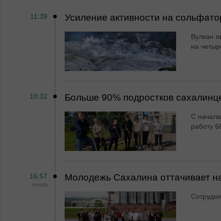
11:39
Усиление активности на сольфато
Вулкан я
на четыр
10:32
Больше 90% подростков сахалинц
С начала
работу 6
16:57
Молодежь Сахалина оттачивает н
вчера
Сотрудн