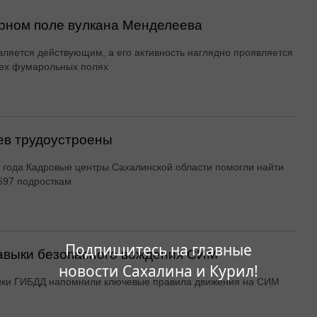
рном поле вулкана Менделеева
вляется действующим, а его активность наглядно проявляется
ех фумарольных полях
ев трудоустроены
 года Кадровые центры Сахалинской области помогли найти
697 подросткам
Подпишитесь на главные
авыки безопасного вождения СИМ
новости Сахалина и Курил!
ики ГИБДД напомнили ключевые правила движения на СИМ