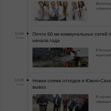
Волонтер
губернат
12:54
Почти 60 км коммунальных сетей
вчера
начала года
В больши
водосна
12:06
Новая схема отходов в Южно-Сах
вчера
вывоз
В случае
обращат