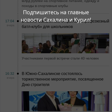
млрд рублей на спортивное питание, одежду и
походы в спортивные клубы
Подпишитесь на главные
новости Сахалина и Курил!
17:04
В Южно-Сахалинске открылся «Профсоюзный
вчера
батл-клуб» для школьников
Участниками первой встречи стали 40 человек
16:32
В Южно-Сахалинске состоялось
вчера
торжественное мероприятие, посвященное
Дню строителя