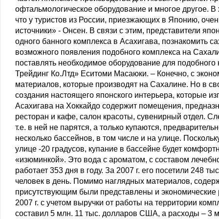
офтальмологическое оборудование и многое другое. В
что у туристов из России, приезжающих в Японию, оче
источники» - Онсен. В связи с этим, представители я
одного банного комплекса в Асахигава, познакомить с
возможного появления подобного комплекса на Сахал
поставлять необходимое оборудование для подобного к
Трейдинг Ко.Лтд» Еситоми Масаюки. – Конечно, с эконо
материалов, которые производят на Сахалине. Но в с
создания настоящего японского интерьера, которые из
Асахигава на Хоккайдо содержит помещения, предназн
ресторан и кафе, салон красоты, сувенирный отдел. Сле
т.е. в ней не парятся, а только купаются, предварител
несколько бассейнов, в том числе и на улице. Поскольк
улице -20 градусов, купание в бассейне будет комфорт
«изюминкой». Это вода с ароматом, с составом лечебно
работает 353 дня в году. За 2007 г. его посетили 248 т
человек в день. Помимо наглядных материалов, содер
присутствующим были представлены и экономические ра
2007 г. с учетом выручки от работы на территории комп
составил 5 млн. 11 тыс. долларов США, а расходы – 3 м