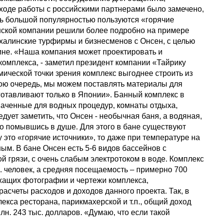
 ходе работы с российскими партнерами было замечено,
нь большой популярностью пользуются «горячие
понской компании решили более подробно на примере
ахалинские турфирмы и бизнесменов с Онсен, с целью
ине. «Наша компания может проектировать и
омплекса, - заметил президент компании «Тайрику
мической точки зрения комплекс выгоднее строить из
вою очередь, мы можем поставлять материалы для
готавливают только в Японии». Банный комплекс в
аченные для водных процедур, комнаты отдыха,
дует заметить, что Онсен - необычная баня, а водяная,
ьно помывшись в душе. Для этого в бане существуют
у это «горячие источники», то даже при температуре на
ным. В бане Онсен есть 5-6 видов бассейнов с
й грязи, с очень слабым электротоком в воде. Комплекс
ыс. человек, а средняя посещаемость – примерно 700
жащих фотографии и чертежи комплекса,
счеты расходов и доходов данного проекта. Так, в
лекса ресторана, парикмахерской и т.п., общий доход
лн. 243 тыс. долларов. «Думаю, что если такой