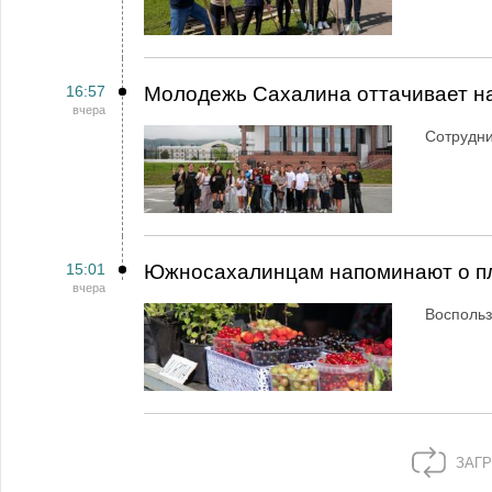
16:57
Молодежь Сахалина оттачивает н
вчера
Сотрудн
15:01
Южносахалинцам напоминают о пл
вчера
Воспольз
ЗАГР