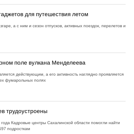
гаджетов для путешествия летом
згаре, а с ним и сезон отпусков, активных поездок, перелетов и
рном поле вулкана Менделеева
вляется действующим, а его активность наглядно проявляется
ех фумарольных полях
ев трудоустроены
 года Кадровые центры Сахалинской области помогли найти
697 подросткам