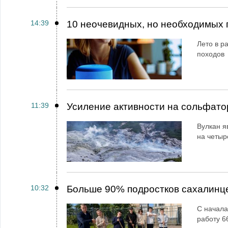
14:39
10 неочевидных, но необходимых 
Лето в ра
походов
11:39
Усиление активности на сольфато
Вулкан я
на четыр
10:32
Больше 90% подростков сахалинц
С начала
работу 6