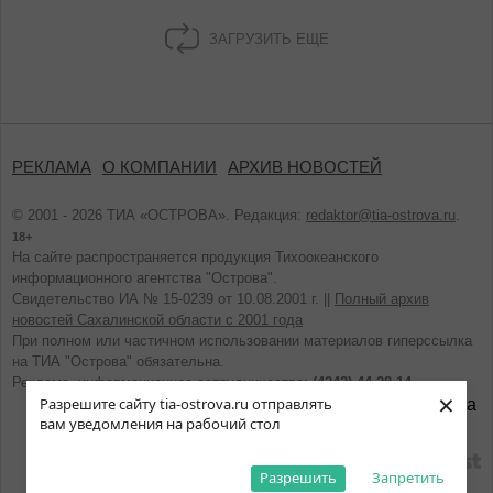
ЗАГРУЗИТЬ ЕЩЕ
РЕКЛАМА
О КОМПАНИИ
АРХИВ НОВОСТЕЙ
© 2001 - 2026 ТИА «ОСТРОВА». Редакция:
redaktor@tia-ostrova.ru
.
18+
На сайте распространяется продукция Тихоокеанского
информационного агентства "Острова".
Свидетельство ИА № 15-0239 от 10.08.2001 г. ||
Полный архив
новостей Сахалинской области с 2001 года
При полном или частичном использовании материалов гиперссылка
на ТИА "Острова" обязательна.
Реклама, информационное сотрудничество:
(4242) 44-28-14.
×
Разрешите сайту tia-ostrova.ru отправлять
вам уведомления на рабочий стол
разработано
Разрешить
Запретить