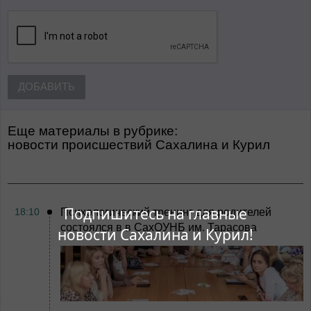
ДОБАВИТЬ
Еще материалы в рубрике:
Новости происшествий Сахалина и Курил
Подпишитесь на главные
18:10
Психологический тренинг для родителей
состоялся в в СахОУНБ им. Тарасова
новости Сахалина и Курил!