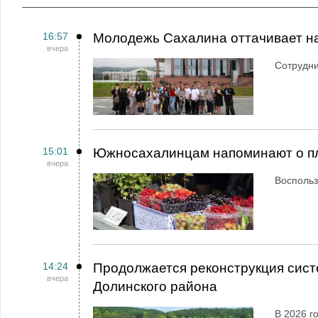
16:57
Молодежь Сахалина оттачивает н
вчера
Сотрудн
15:01
Южносахалинцам напоминают о пл
вчера
Воспольз
14:24
Продолжается реконструкция сист
вчера
Долинского района
В 2026 г