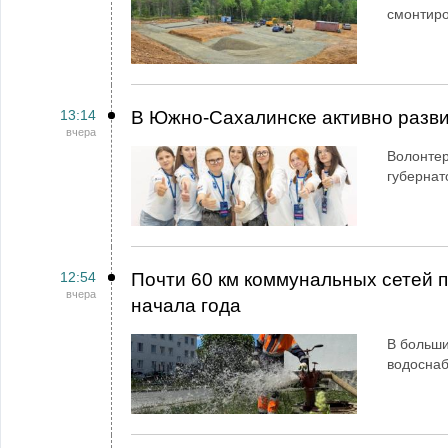
смонтир
13:14
В Южно-Сахалинске активно разви
вчера
Волонтер
губернат
12:54
Почти 60 км коммунальных сетей
вчера
начала года
В больши
водосна