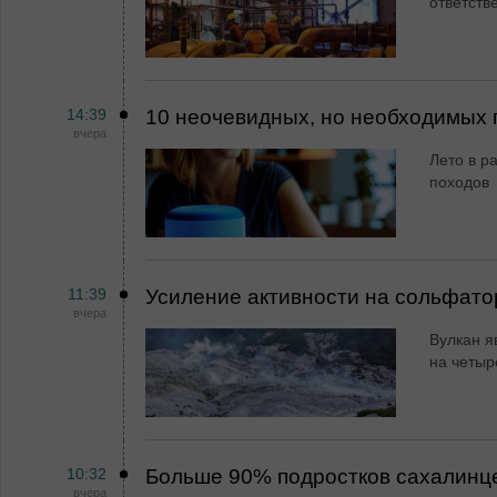
ответств
14:39
10 неочевидных, но необходимых 
вчера
Лето в ра
походов
11:39
Усиление активности на сольфато
вчера
Вулкан я
на четыр
10:32
Больше 90% подростков сахалинц
вчера