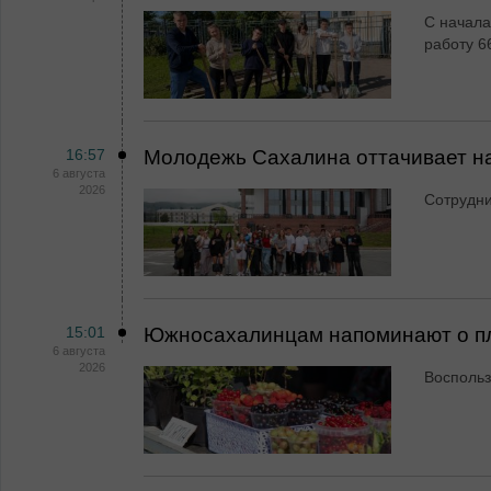
С начала
работу 6
16:57
Молодежь Сахалина оттачивает н
6 августа
2026
Сотрудн
15:01
Южносахалинцам напоминают о пл
6 августа
2026
Воспольз