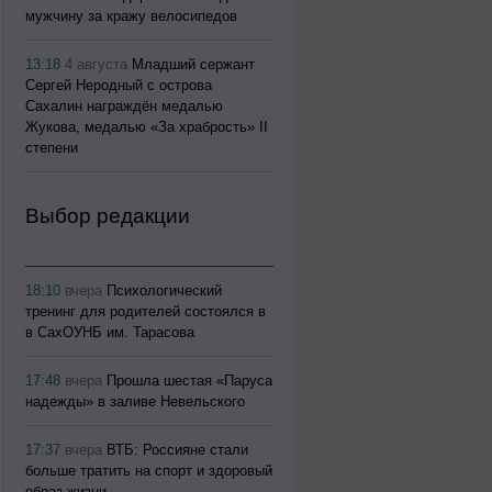
мужчину за кражу велосипедов
13:18
4 августа
Младший сержант
Сергей Неродный с острова
Сахалин награждён медалью
Жукова, медалью «За храбрость» II
степени
Выбор редакции
18:10
вчера
Психологический
тренинг для родителей состоялся в
в СахОУНБ им. Тарасова
17:48
вчера
Прошла шестая «Паруса
надежды» в заливе Невельского
17:37
вчера
ВТБ: Россияне стали
больше тратить на спорт и здоровый
образ жизни