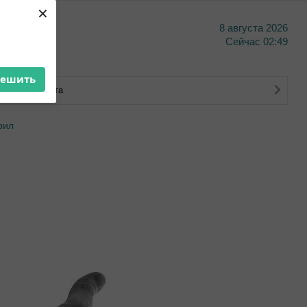
×
8 августа 2026
тво
Сейчас
02:49
решить
ковского счета
рил