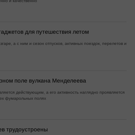
енно и качественно
гаджетов для путешествия летом
згаре, а с ним и сезон отпусков, активных поездок, перелетов и
рном поле вулкана Менделеева
вляется действующим, а его активность наглядно проявляется
ех фумарольных полях
ев трудоустроены