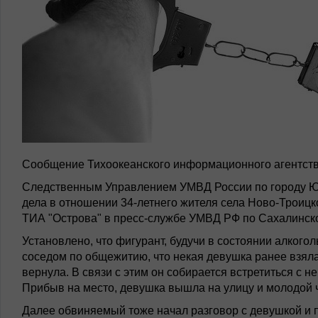
Сообщение Тихоокеанского информационного агентств
Следственным Управлением УМВД России по городу Ю
дела в отношении 34-летнего жителя села Ново-Троицк
ТИА "Острова" в пресс-службе УМВД РФ по Сахалинско
Установлено, что фигурант, будучи в состоянии алкого
соседом по общежитию, что некая девушка ранее взяла
вернула. В связи с этим он собирается встретиться с н
Прибыв на место, девушка вышла на улицу и молодой ч
Далее обвиняемый тоже начал разговор с девушкой и п