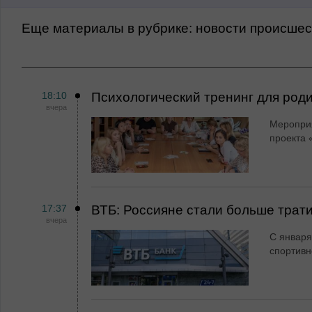
Еще материалы в рубрике:
Новости происше
18:10
Психологический тренинг для род
вчера
Мероприя
проекта 
17:37
ВТБ: Россияне стали больше трати
вчера
С января
спортивн