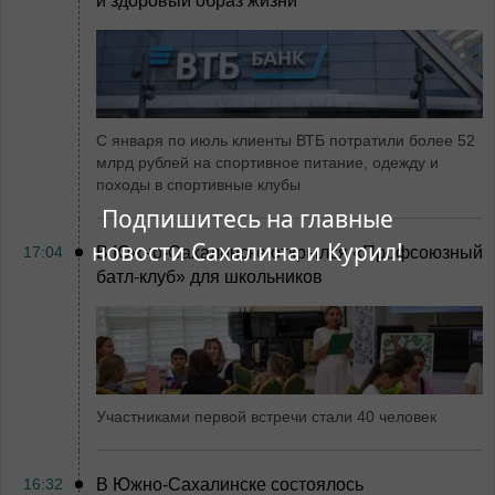
и здоровый образ жизни
С января по июль клиенты ВТБ потратили более 52
млрд рублей на спортивное питание, одежду и
походы в спортивные клубы
Подпишитесь на главные
новости Сахалина и Курил!
17:04
В Южно-Сахалинске открылся «Профсоюзный
батл-клуб» для школьников
Участниками первой встречи стали 40 человек
16:32
В Южно-Сахалинске состоялось