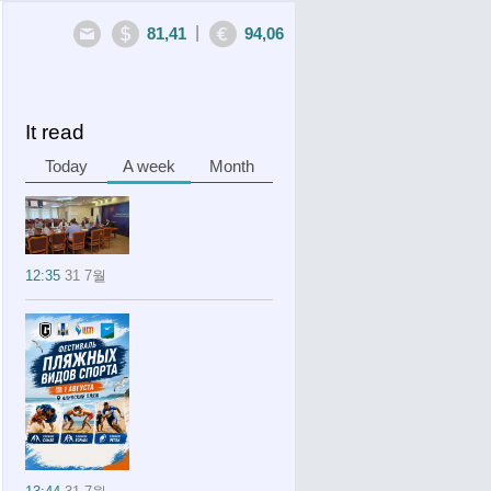
|
81,41
94,06
It read
Today
A week
Month
12:35
31 7월