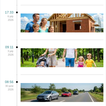
17:33
6 july
2026
09:11
3 july
2026
08:56
30 june
2026