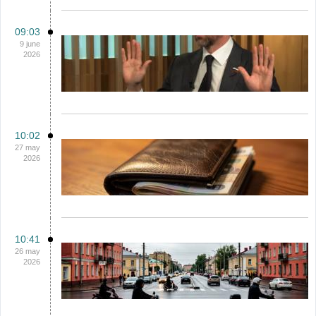
09:03
9 june
2026
10:02
27 may
2026
10:41
26 may
2026