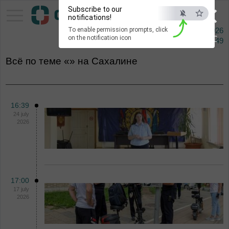
×
Subscribe to our
Pacific Information Agency
notifications!
To enable permission prompts, click
9 augusta 2026
ESC
on the notification icon
Сейчас
16:49
Всё по теме «» на Сахалине
16:39
24 july
2026
17:00
17 july
2026