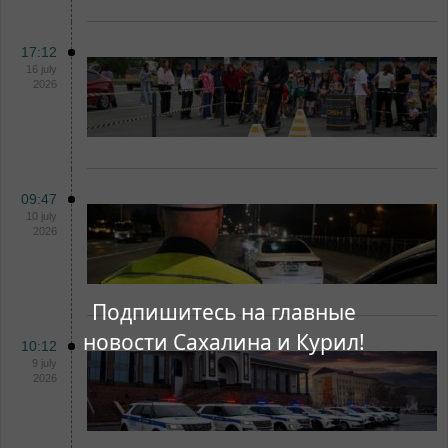
17:12
16 july
2026
09:47
10 july
2026
Подпишитесь на главные
новости Сахалина и Курил!
10:12
9 july
2026