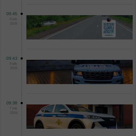
09:45
8 july
2026
09:43
8 july
2026
09:38
7 july
2026