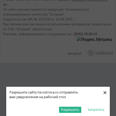
18+
На сайте распространяется продукция Тихоокеанского
информационного агентства "Острова".
Свидетельство ИА № 15-0239 от 10.08.2001 г.
При полном или частичном использовании материалов гиперссылка
на ТИА "Острова" обязательна.
Реклама, информационное сотрудничество:
(4242) 44-28-14.
designed
×
Разрешите сайту tia-ostrova.ru отправлять
вам уведомления на рабочий стол
Разрешить
Запретить