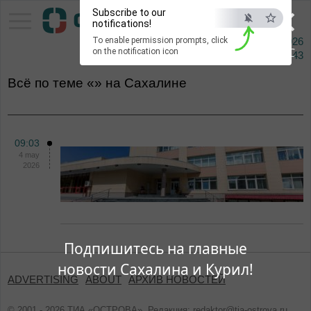
×
Subscribe to our
Pacific Information Agency
notifications!
To enable permission prompts, click
7 augusta 2026
ESC
on the notification icon
Сейчас
14:43
Всё по теме «» на Сахалине
09:03
4 may
2026
Подпишитесь на главные
новости Сахалина и Курил!
ADVERTISING
ABOUT
АРХИВ НОВОСТЕЙ
© 2001 - 2026 ТИА «ОСТРОВА». Редакция:
redaktor@tia-ostrova.ru
.