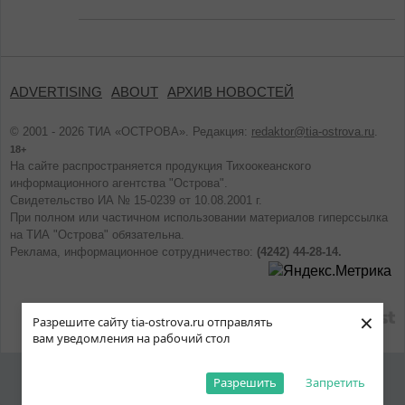
ADVERTISING
ABOUT
АРХИВ НОВОСТЕЙ
© 2001 - 2026 ТИА «ОСТРОВА». Редакция:
redaktor@tia-ostrova.ru
.
18+
На сайте распространяется продукция Тихоокеанского
информационного агентства "Острова".
Свидетельство ИА № 15-0239 от 10.08.2001 г.
При полном или частичном использовании материалов гиперссылка
на ТИА "Острова" обязательна.
Реклама, информационное сотрудничество:
(4242) 44-28-14.
×
designed
Разрешите сайту tia-ostrova.ru отправлять
вам уведомления на рабочий стол
Разрешить
Запретить