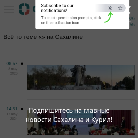
×
Subscribe to our
Pacific Information Agency
notifications!
To enable permission prompts, click
9 augusta 2026
ESC
on the notification icon
Сейчас
02:55
Всё по теме «» на Сахалине
08:57
8 may
2026
Подпишитесь на главные
14:51
17 may
новости Сахалина и Курил!
2024