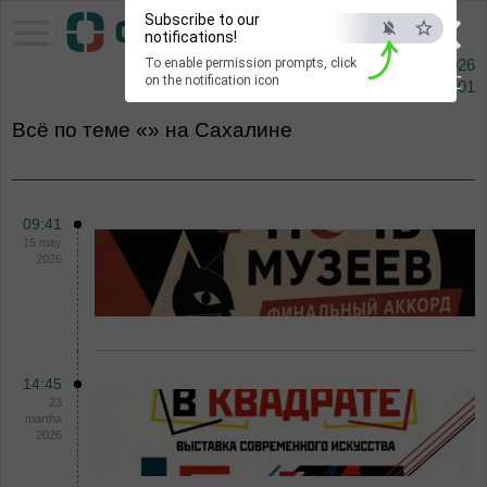
×
Subscribe to our
Pacific Information Agency
notifications!
To enable permission prompts, click
8 augusta 2026
ESC
on the notification icon
Сейчас
22:01
Всё по теме «» на Сахалине
09:41
15 may
2026
14:45
23
martha
2026