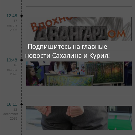
12:48
17
martha
2026
Подпишитесь на главные
новости Сахалина и Курил!
10:48
16
martha
2026
16:11
22
december
2025