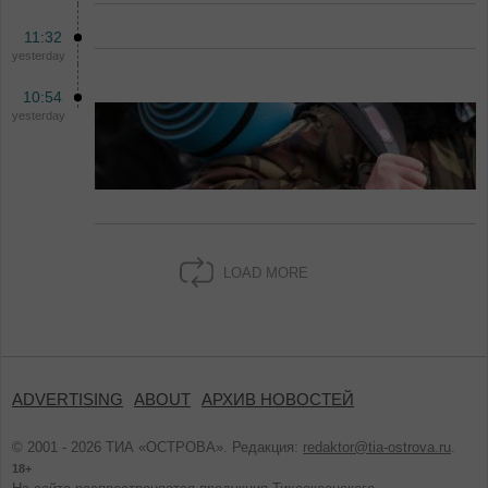
11:32
yesterday
10:54
yesterday
LOAD MORE
ADVERTISING
ABOUT
АРХИВ НОВОСТЕЙ
© 2001 - 2026 ТИА «ОСТРОВА». Редакция:
redaktor@tia-ostrova.ru
.
18+