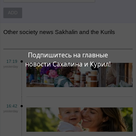
ADD
Other
Society news Sakhalin and the Kurils
Подпишитесь на главные
17:19
новости Сахалина и Курил!
yesterday
16:42
yesterday