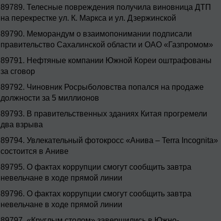
89789.
Телесные повреждения получила виновница ДТП
на перекрестке ул. К. Маркса и ул. Дзержинской
89790.
Меморандум о взаимопонимании подписали
правительство Сахалинской области и ОАО «Газпромом»
89791.
Нефтяные компании Южной Кореи оштрафованы
за сговор
89792.
Чиновник Росрыболовства попался на продаже
должности за 5 миллионов
89793.
В правительственных зданиях Китая прогремели
два взрыва
89794.
Увлекательный фотокросс «Анива – Terra Incognita»
состоится в Аниве
89795.
О фактах коррупции смогут сообщить завтра
невельчане в ходе прямой линии
89796.
О фактах коррупции смогут сообщить завтра
невельчане в ходе прямой линии
89797.
«Круглым столом» завершились в Южно-