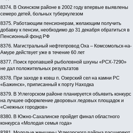
8374.
В Охинском районе в 2002 году впервые выявлены
семеро детей, больных туберкулезом
8375.
Работающим пенсионерам, желающим получить
добавку к пенсии, необходимо до 31 декабря обратиться в
Пенсионный фонд РФ
8376.
Магистральный нефтепровод Оха – Комсомольск-на-
Амуре действует уже в течение 60 лет
8377.
Поиск пропавшей рыболовной шхуны «РСХ-7290»
не дал положительных результатов
8378.
При заходе в ковш п. Озерский сел на камни РС
«Бажинск», приписанный к порту Находка
8379.
В Углегорском районе планируется объявить конкурс
на лучшее оформление дворовых ледовых площадок и
«Снежных городков»
8380.
В Южно-Сахалинске пройдет финал областного
конкурса «Молодая семья года»
8381.
Молодые женщины Углегорского района расширяют