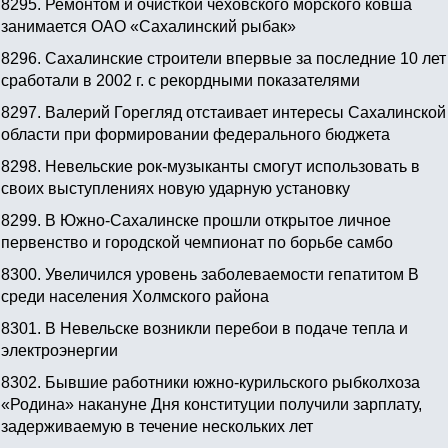
8295.
Ремонтом и очисткой чеховского морского ковша
занимается ОАО «Сахалинский рыбак»
8296.
Сахалинские строители впервые за последние 10 лет
сработали в 2002 г. с рекордными показателями
8297.
Валерий Горегляд отстаивает интересы Сахалинской
области при формировании федерального бюджета
8298.
Невельские рок-музыканты смогут использовать в
своих выступлениях новую ударную установку
8299.
В Южно-Сахалинске прошли открытое личное
первенство и городской чемпионат по борьбе самбо
8300.
Увеличился уровень заболеваемости гепатитом В
среди населения Холмского района
8301.
В Невельске возникли перебои в подаче тепла и
электроэнергии
8302.
Бывшие работники южно-курильского рыбколхоза
«Родина» накануне Дня конституции получили зарплату,
задерживаемую в течение нескольких лет