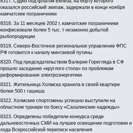
8317.
Судно под флагом Белиза, на борту которого
оказался российский экипаж, задержали в конце ноября
камчатские пограничники
8318.
За 11 месяцев 2002 г. камчатские пограничники
конфисковали более 5 тыс. т незаконно добытой
рыбопродукции
8319.
Северо-Восточное региональное управление ФПС
РФ готовится к началу минтаевой путины
8320.
Под председательством Валерия Горегляда в СФ
прошло заседание «круглого стола» по проблемам
реформирования электроэнергетики
8321.
Жительница Холмска хранила в своей квартире
более 500 г гашиша
8322.
Холмские спортсмены успешно выступили на
областном турнире по боксу «Сахалинские надежды»
8323.
Определены победители конкурса среди
дальневосточных СМИ на лучшее освещение подготовки и
хода Всероссийской переписи населения