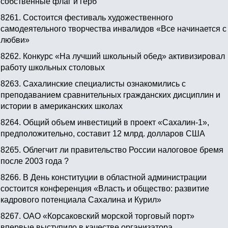
собственные флаг и герб
8261.
Состоится фестиваль художественного
самодеятельного творчества инвалидов «Все начинается с
любви»
8262.
Конкурс «На лучший школьный обед» активизировал
работу школьных столовых
8263.
Сахалинские специалисты ознакомились с
преподаванием сравнительных гражданских дисциплин и
истории в американских школах
8264.
Общий объем инвестиций в проект «Сахалин-1»,
предположительно, составит 12 млрд. долларов США
8265.
Облегчит ли правительство России налоговое бремя
после 2003 года ?
8266.
В День конституции в областной администрации
состоится конференция «Власть и общество: развитие
кадрового потенциала Сахалина и Курил»
8267.
ОАО «Корсаковский морской торговый порт»
впервые выступило в качестве организатора