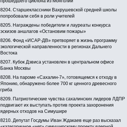
прошедшего циклона из Монголии
8204.
Старшеклассники Вахрушевской средней школы
попробовали себя в роли учителей
8205.
Награждены победители и лауреаты конкурса
эскизов аншлагов «Остановим пожары»
8206.
Фонд «ИСАР-ДВ» претворяет в жизнь программу
экологической направленности в регионах Дальнего
Востока
8207.
Кубок Дэвиса установлен в центральном офисе
Банка Москвы
8208.
На пароме «Сахалин-7», готовящемся к отходу в
Японию, обнаружено более 700 кг ценного древесного
гриба
8209.
Патриотические чувства сахалинских лидеров ЛДПР
подвигают их выступать против проекта захоронения
ядерных отходов на Симушире
8210.
Депутат Госдумы Иван Ждакаев еще раз высказал
«категоричное «нет» симуширскому проекту ядерной