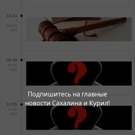
15:14
4
augusta
2026
09:48
24 july
2026
Подпишитесь на главные
новости Сахалина и Курил!
10:35
17 july
2026