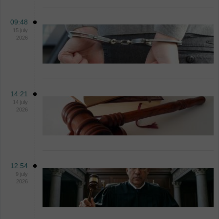
09:48
15 july
2026
14:21
14 july
2026
12:54
9 july
2026