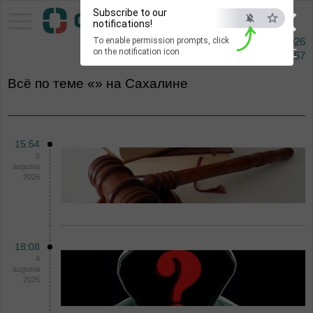
×
Subscribe to our
Pacific Information Agency
notifications!
To enable permission prompts, click
10 augusta 2026
ESC
on the notification icon
Сейчас
15:57
Всё по теме «» на Сахалине
15:54
6
augusta
2026
18:08
4
augusta
2026