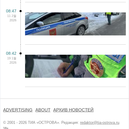
08:47
11 2월
2026
08:42
19 1월
2026
ADVERTISING
ABOUT
АРХИВ НОВОСТЕЙ
© 2001 - 2026 ТИА «ОСТРОВА». Редакция:
redaktor@tia-ostrova.ru
.
18+